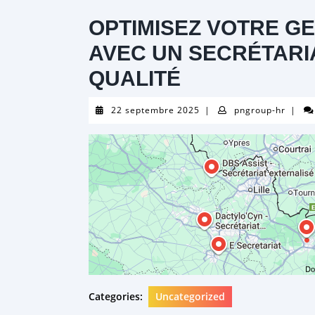
OPTIMISEZ VOTRE GE
AVEC UN SECRÉTARI
QUALITÉ
22
pngro
22 septembre 2025
|
pngroup-hr
|
septembre
hr
2025
Categories:
Uncategorized