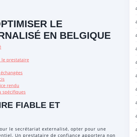
PTIMISER LE
RNALISÉ EN BELGIQUE
é
le prestataire
ns échangées
cis
vice rendu
u spécifiques
IRE FIABLE ET
pour le secrétariat externalisé, opter pour une
entiel. Un prestataire de confiance apportera non