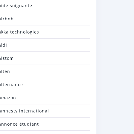
aide soignante
airbnb
akka technologies
aldi
alstom
alten
alternance
amazon
amnesty international
annonce étudiant