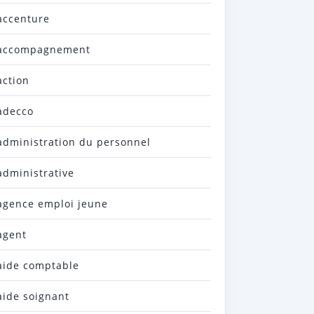
accenture
accompagnement
action
adecco
administration du personnel
administrative
agence emploi jeune
agent
aide comptable
aide soignant