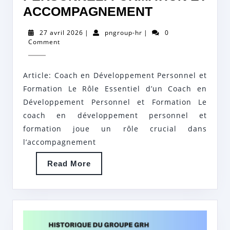
LE
ACCOMPAGNEMENT
GUIDE
27
pngroup-
27 avril 2026
|
pngroup-hr
|
0
DU
avril
hr
Comment
2026
COACH
EN
Article: Coach en Développement Personnel et
DÉVELOPP
Formation Le Rôle Essentiel d’un Coach en
PERSONNEL
Développement Personnel et Formation Le
coach en développement personnel et
FORMATION
formation joue un rôle crucial dans
ET
l’accompagnement
ACCOMPAG
Read
Read More
More