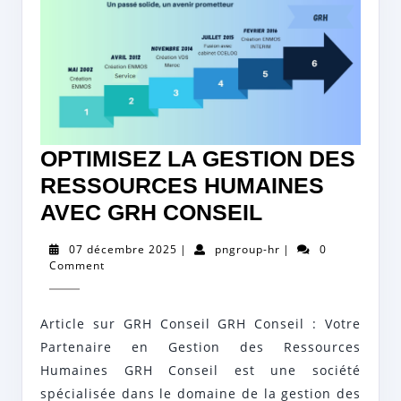
OPTIMISEZ LA GESTION DES
RESSOURCES HUMAINES
OPTIMISEZ
AVEC GRH CONSEIL
LA
07
pngroup-
07 décembre 2025
|
pngroup-hr
|
0
GESTION
décembre
hr
Comment
2025
DES
RESSOURC
Article sur GRH Conseil GRH Conseil : Votre
HUMAINES
Partenaire en Gestion des Ressources
AVEC
Humaines GRH Conseil est une société
spécialisée dans le domaine de la gestion des
GRH