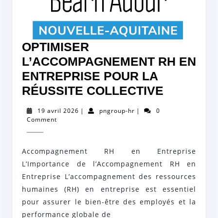
OPTIMISER
L’ACCOMPAGNEMENT RH EN
ENTREPRISE POUR LA
OPTIMIS
RÉUSSITE COLLECTIVE
L’ACCO
19
pngroup-
19 avril 2026
|
pngroup-hr
|
0
RH
avril
hr
Comment
2026
EN
ENTREPR
Accompagnement RH en Entreprise
POUR
L’Importance de l’Accompagnement RH en
LA
Entreprise L’accompagnement des ressources
humaines (RH) en entreprise est essentiel
RÉUSSIT
pour assurer le bien-être des employés et la
COLLECT
performance globale de