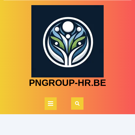
Skip
to
content
PNGROUP-HR.BE
Open
Button