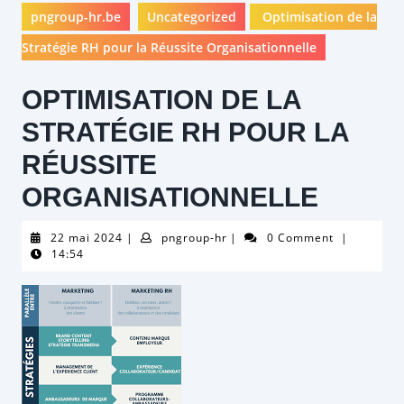
pngroup-hr.be
Uncategorized
Optimisation de la
Stratégie RH pour la Réussite Organisationnelle
OPTIMISATION DE LA
STRATÉGIE RH POUR LA
RÉUSSITE
ORGANISATIONNELLE
22
pngroup-
22 mai 2024
|
pngroup-hr
|
0 Comment
|
mai
hr
14:54
2024