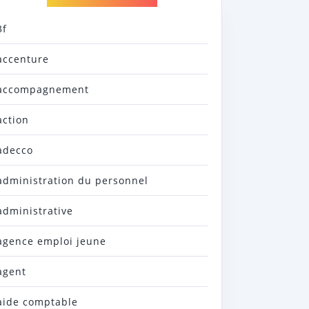
3f
accenture
accompagnement
action
adecco
administration du personnel
administrative
agence emploi jeune
agent
aide comptable