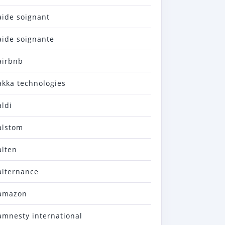
aide soignant
aide soignante
airbnb
akka technologies
aldi
alstom
alten
alternance
amazon
amnesty international