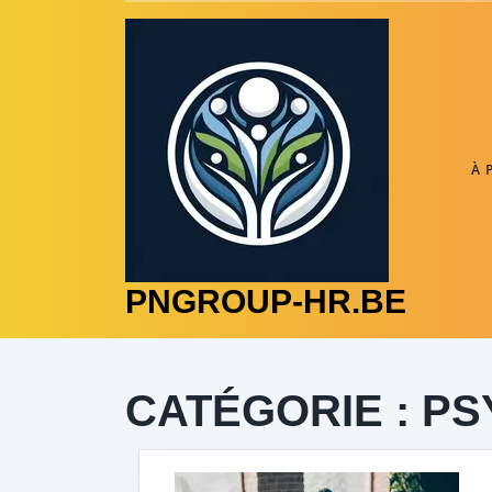
Skip
to
content
À 
PNGROUP-HR.BE
CATÉGORIE :
PS