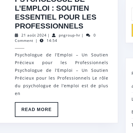
L’EMPLOI : SOUTIEN
ESSENTIEL POUR LES
PSYCHOLOG
PROFESSIONNELS
DE
21
pngroup-
21 août 2024
|
pngroup-hr
|
0
août
hr
Comment
|
14:54
L’EMPLOI
2024
:
Psychologue de l’Emploi – Un Soutien
SOUTIEN
Précieux pour les Professionnels
ESSENTIEL
Psychologue de l’Emploi – Un Soutien
POUR
Précieux pour les Professionnels Le rôle
du psychologue de l’emploi est de plus
LES
en
PROFESSION
READ
READ MORE
MORE