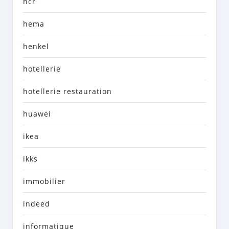
hcr
hema
henkel
hotellerie
hotellerie restauration
huawei
ikea
ikks
immobilier
indeed
informatique