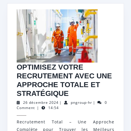
OPTIMISEZ VOTRE
RECRUTEMENT AVEC UNE
APPROCHE TOTALE ET
OPTIMISEZ
STRATÉGIQUE
VOTRE
26
pngroup-
26 décembre 2024
|
pngroup-hr
|
0
décembre
hr
Comment
|
14:54
RECRUTEMENT
2024
AVEC
Recrutement Total – Une Approche
UNE
Complète pour Trouver les Meilleurs