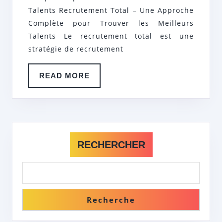
APPROCHE
Talents Recrutement Total – Une Approche
TOTALE
Complète pour Trouver les Meilleurs
Talents Le recrutement total est une
ET
stratégie de recrutement
STRATÉGIQUE
READ
READ MORE
MORE
RECHERCHER
Recherche