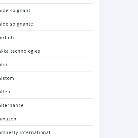
aide soignant
aide soignante
airbnb
akka technologies
aldi
alstom
alten
alternance
amazon
amnesty international