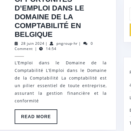
D’EMPLOI DANS LE
DOMAINE DE LA
COMPTABILITÉ EN
OPPORTUNITÉS
BELGIQUE
D’EMPLOI
28
pngroup-
28 juin 2024
|
pngroup-hr
|
0
juin
hr
Comment
|
14:54
DANS
2024
LE
L’Emploi dans le Domaine de la
DOMAINE
Comptabilité L’Emploi dans le Domaine
DE
de la Comptabilité La comptabilité est
LA
un pilier essentiel de toute entreprise,
assurant la gestion financière et la
COMPTABILITÉ
conformité
EN
BELGIQUE
READ
READ MORE
MORE