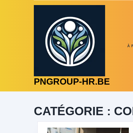
Skip
to
content
À 
PNGROUP-HR.BE
CATÉGORIE :
CO