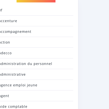
3f
accenture
accompagnement
action
adecco
administration du personnel
administrative
agence emploi jeune
agent
aide comptable