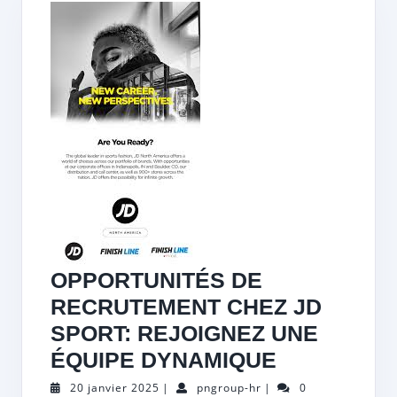
OPPORTUNITÉS DE
RECRUTEMENT CHEZ JD
SPORT: REJOIGNEZ UNE
OPPORTUN
ÉQUIPE DYNAMIQUE
DE
20
pngroup-
20 janvier 2025
|
pngroup-hr
|
0