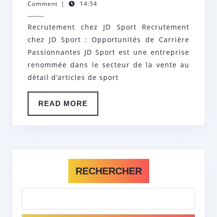
janvier
hr
Comment
|
14:54
RECRUTE
2025
CHEZ
Recrutement chez JD Sport Recrutement
JD
chez JD Sport : Opportunités de Carrière
SPORT:
Passionnantes JD Sport est une entreprise
REJOIGNE
renommée dans le secteur de la vente au
détail d’articles de sport
UNE
ÉQUIPE
READ
READ MORE
DYNAMIQU
MORE
RECHERCHER