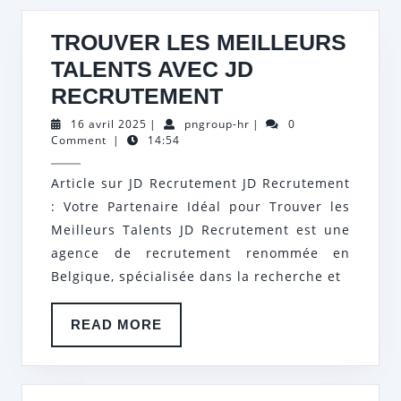
TROUVER LES MEILLEURS
TALENTS AVEC JD
TROUVER
RECRUTEMENT
LES
16
pngroup-
16 avril 2025
|
pngroup-hr
|
0
avril
hr
Comment
|
14:54
MEILLEURS
2025
TALENTS
Article sur JD Recrutement JD Recrutement
AVEC
: Votre Partenaire Idéal pour Trouver les
JD
Meilleurs Talents JD Recrutement est une
RECRUTEMENT
agence de recrutement renommée en
Belgique, spécialisée dans la recherche et
READ
READ MORE
MORE