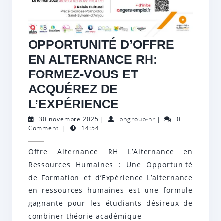
OPPORTUNITÉ D’OFFRE
EN ALTERNANCE RH:
FORMEZ-VOUS ET
ACQUÉREZ DE
OPPORTUNITÉ
L’EXPÉRIENCE
D’OFFRE
30
pngroup-
30 novembre 2025
|
pngroup-hr
|
0
novembre
hr
Comment
|
14:54
EN
2025
ALTERNANCE
Offre Alternance RH L’Alternance en
RH:
Ressources Humaines : Une Opportunité
FORMEZ-
de Formation et d’Expérience L’alternance
VOUS
en ressources humaines est une formule
gagnante pour les étudiants désireux de
ET
combiner théorie académique