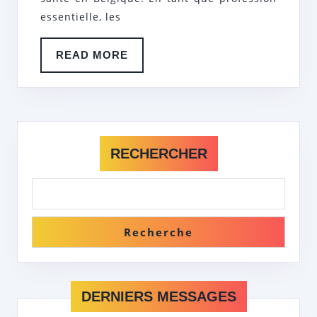
BELGIQUE
essentielle, les
READ
READ MORE
MORE
RECHERCHER
Recherche
DERNIERS MESSAGES