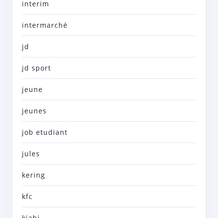
interim
intermarché
jd
jd sport
jeune
jeunes
job etudiant
jules
kering
kfc
kiabi