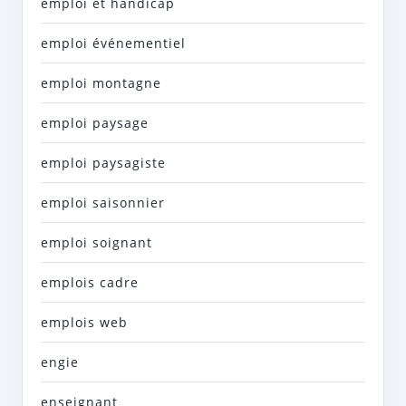
emploi et handicap
emploi événementiel
emploi montagne
emploi paysage
emploi paysagiste
emploi saisonnier
emploi soignant
emplois cadre
emplois web
engie
enseignant