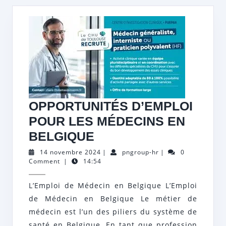
OPPORTUNITÉS D’EMPLOI
POUR LES MÉDECINS EN
OPPORTUNITÉS
BELGIQUE
D’EMPLOI
14
pngroup-
14 novembre 2024
|
pngroup-hr
|
0
novembre
hr
Comment
|
14:54
POUR
2024
LES
L’Emploi de Médecin en Belgique L’Emploi
MÉDECINS
de Médecin en Belgique Le métier de
EN
médecin est l’un des piliers du système de
santé en Belgique. En tant que profession