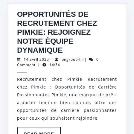
OPPORTUNITÉS DE
RECRUTEMENT CHEZ
PIMKIE: REJOIGNEZ
NOTRE ÉQUIPE
OPPORTUNITÉS
DYNAMIQUE
DE
14
pngroup-
14 avril 2025
|
pngroup-hr
|
0
avril
hr
Comment
|
14:54
RECRUTEMENT
2025
CHEZ
Recrutement chez Pimkie Recrutement
PIMKIE:
chez Pimkie : Opportunités de Carrière
REJOIGNEZ
Passionnantes Pimkie, une marque de prêt-
NOTRE
à-porter féminin bien connue, offre des
opportunités de carrière passionnantes
ÉQUIPE
pour ceux qui souhaitent rejoindre
DYNAMIQUE
READ