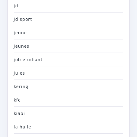
jd
jd sport
jeune
jeunes
job etudiant
jules
kering
kfc
kiabi
la halle