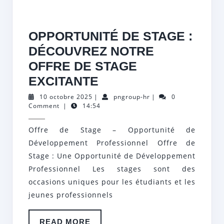
OPPORTUNITÉ DE STAGE :
DÉCOUVREZ NOTRE
OFFRE DE STAGE
OPPORTUNITÉ
EXCITANTE
DE
10
pngroup-
10 octobre 2025
|
pngroup-hr
|
0
octobre
hr
Comment
|
14:54
STAGE
2025
:
Offre de Stage – Opportunité de
DÉCOUVREZ
Développement Professionnel Offre de
NOTRE
Stage : Une Opportunité de Développement
OFFRE
Professionnel Les stages sont des
occasions uniques pour les étudiants et les
DE
jeunes professionnels
STAGE
EXCITANTE
READ
READ MORE