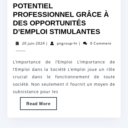
POTENTIEL
PROFESSIONNEL GRÂCE À
DES OPPORTUNITÉS
MAXIMI
D’EMPLOI STIMULANTES
VOTRE
20
pngroup-
20 juin 2024
|
pngroup-hr
|
0 Comment
POTENT
juin
hr
2024
PROFE
L’Importance de l’Emploi L’Importance de
GRÂCE
l’Emploi dans la Société L’emploi joue un rôle
À
crucial dans le fonctionnement de toute
DES
société. Non seulement il fournit un moyen de
OPPOR
subsistance pour les
D’EMPL
Read
Read More
STIMUL
More