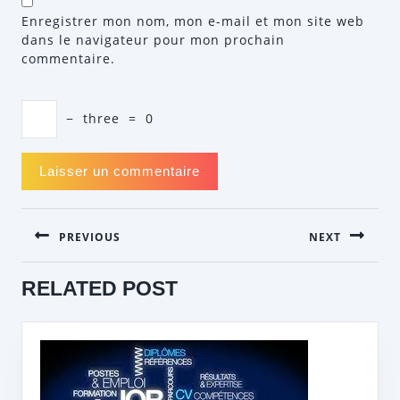
Enregistrer mon nom, mon e-mail et mon site web
dans le navigateur pour mon prochain
commentaire.
−
three
=
0
NAVIGATION
PREVIOUS
NEXT
DE
L’ARTICLE
Previous
Next
RELATED POST
post:
post: