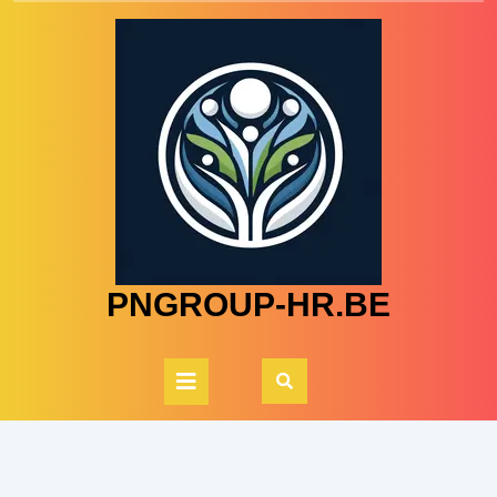
Skip
to
content
PNGROUP-HR.BE
Open
Button