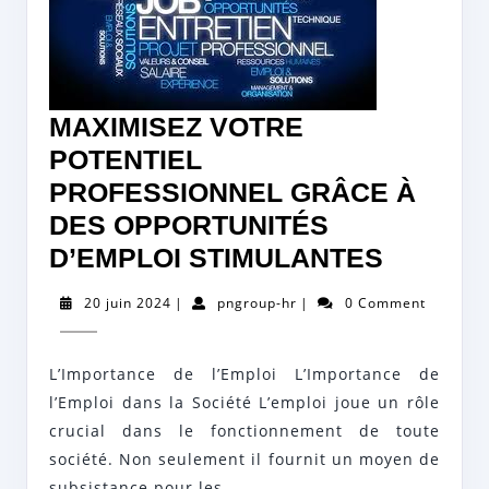
MAXIMISEZ VOTRE
POTENTIEL
PROFESSIONNEL GRÂCE À
DES OPPORTUNITÉS
MAXIMI
D’EMPLOI STIMULANTES
VOTRE
20
pngroup-
20 juin 2024
|
pngroup-hr
|
0 Comment
POTENT
juin
hr
2024
PROFE
L’Importance de l’Emploi L’Importance de
GRÂCE
l’Emploi dans la Société L’emploi joue un rôle
À
crucial dans le fonctionnement de toute
DES
société. Non seulement il fournit un moyen de
OPPOR
subsistance pour les