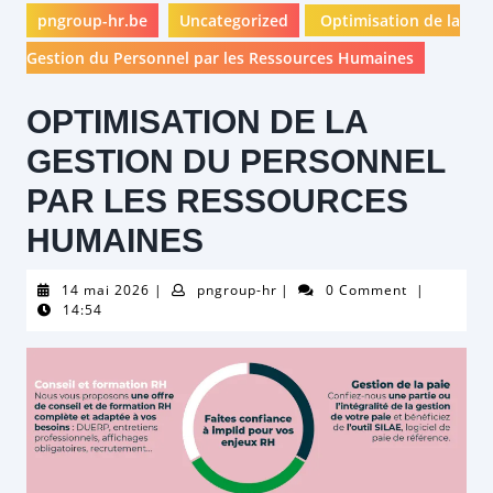
pngroup-hr.be
Uncategorized
Optimisation de la
Gestion du Personnel par les Ressources Humaines
OPTIMISATION DE LA
GESTION DU PERSONNEL
PAR LES RESSOURCES
HUMAINES
14
pngroup-
14 mai 2026
|
pngroup-hr
|
0 Comment
|
mai
hr
14:54
2026