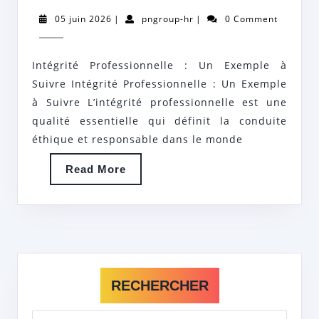
D’INTÉGRITÉ
05
pngroup-
05 juin 2026
|
pngroup-hr
|
0 Comment
PROFESSIONNELLE
juin
hr
2026
À
Intégrité Professionnelle : Un Exemple à
SUIVRE
Suivre Intégrité Professionnelle : Un Exemple
à Suivre L’intégrité professionnelle est une
qualité essentielle qui définit la conduite
éthique et responsable dans le monde
Read
Read More
More
RECHERCHER