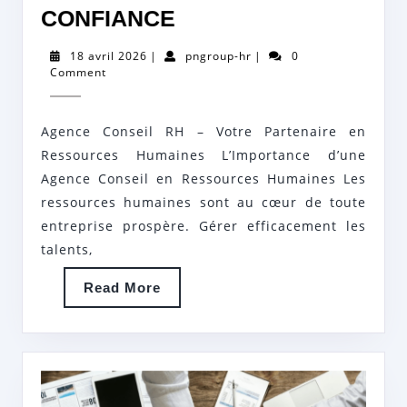
OPTIMISEZ
CONFIANCE
LA
18
pngroup-
18 avril 2026
|
pngroup-hr
|
0
GESTION
avril
hr
Comment
2026
DE
VOS
Agence Conseil RH – Votre Partenaire en
RESSOURCES
Ressources Humaines L’Importance d’une
HUMAINES
Agence Conseil en Ressources Humaines Les
ressources humaines sont au cœur de toute
AVEC
entreprise prospère. Gérer efficacement les
UNE
talents,
AGENCE
CONSEIL
Read
Read More
More
RH
DE
CONFIANCE