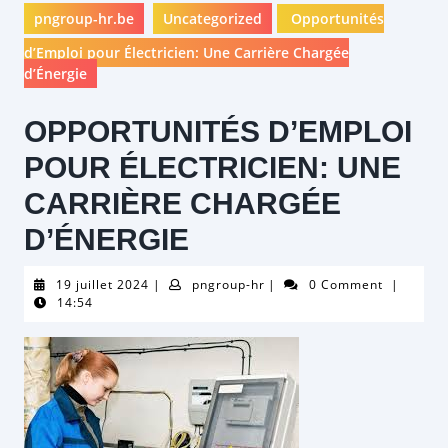
pngroup-hr.be
Uncategorized
Opportunités
d’Emploi pour Électricien: Une Carrière Chargée
d’Énergie
OPPORTUNITÉS D’EMPLOI
POUR ÉLECTRICIEN: UNE
CARRIÈRE CHARGÉE
D’ÉNERGIE
19
pngroup-
19 juillet 2024
|
pngroup-hr
|
0 Comment
|
juillet
hr
14:54
2024