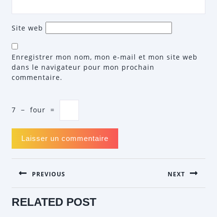
Site web
Enregistrer mon nom, mon e-mail et mon site web
dans le navigateur pour mon prochain
commentaire.
7
−
four
=
NAVIGATION
PREVIOUS
NEXT
DE
L’ARTICLE
Previous
Next
RELATED POST
post:
post: