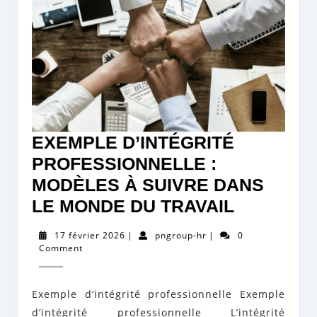
EXEMPLE D’INTÉGRITÉ
PROFESSIONNELLE :
MODÈLES À SUIVRE DANS
EXEMPL
LE MONDE DU TRAVAIL
D’INTÉGR
17
pngroup-
17 février 2026
|
pngroup-hr
|
0
PROFESS
février
hr
Comment
2026
:
MODÈLE
Exemple d’intégrité professionnelle Exemple
À
d’intégrité professionnelle L’intégrité