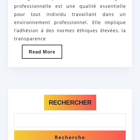
SUIVRE
professionnelle est une qualité essentielle
pour tout individu travaillant dans un
DANS
environnement professionnel. Elle implique
LE
l’adhésion à des normes éthiques élevées, la
MONDE
transparence
DU
Read
Read More
TRAVAIL
More
RECHERCHER
Recherche