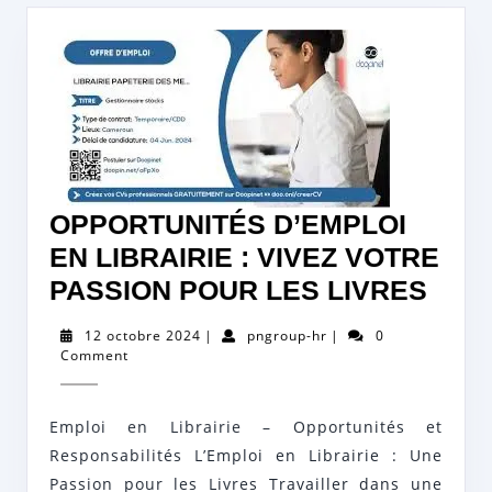
OPPORTUNITÉS D’EMPLOI
EN LIBRAIRIE : VIVEZ VOTRE
OPP
PASSION POUR LES LIVRES
D’E
12
pngroup-
12 octobre 2024
|
pngroup-hr
|
0
EN
octobre
hr
Comment
2024
LIBR
:
Emploi en Librairie – Opportunités et
VIVE
Responsabilités L’Emploi en Librairie : Une
VOT
Passion pour les Livres Travailler dans une