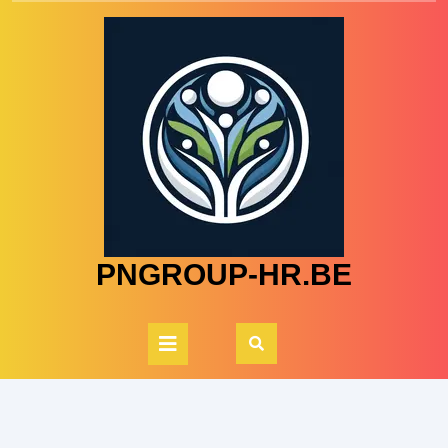
Skip
to
content
PNGROUP-HR.BE
Open
Button