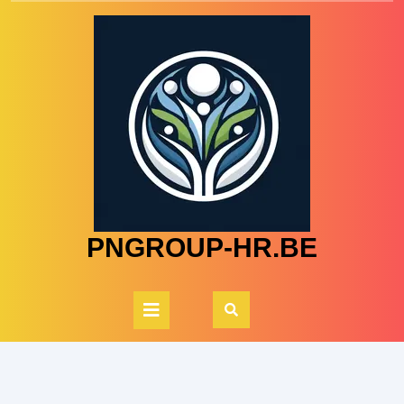
Skip
to
content
PNGROUP-HR.BE
Open
Button