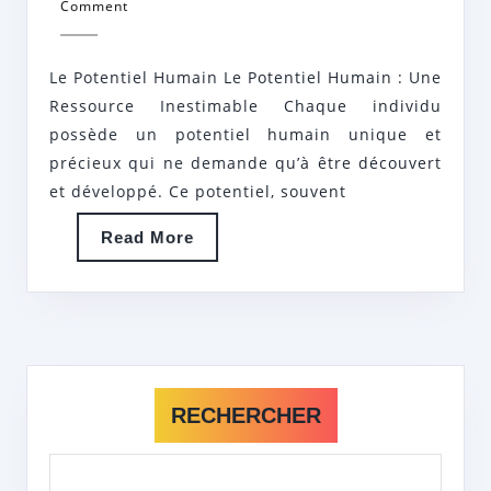
POTENTIEL
avril
hr
Comment
2026
HUMAIN
:
Le Potentiel Humain Le Potentiel Humain : Une
CLÉ
Ressource Inestimable Chaque individu
DE
possède un potentiel humain unique et
précieux qui ne demande qu’à être découvert
LA
et développé. Ce potentiel, souvent
RÉUSSITE
INDIVIDUELLE
Read
Read More
More
ET
COLLECTIVE
RECHERCHER