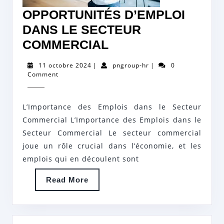
OPPORTUNITÉS D’EMPLOI
DANS LE SECTEUR
OPPORTUNITÉS
COMMERCIAL
D’EMPLOI
11
pngroup-
11 octobre 2024
|
pngroup-hr
|
0
DANS
octobre
hr
Comment
2024
LE
SECTEUR
L’Importance des Emplois dans le Secteur
COMMERCIAL
Commercial L’Importance des Emplois dans le
Secteur Commercial Le secteur commercial
joue un rôle crucial dans l’économie, et les
emplois qui en découlent sont
Read
Read More
More