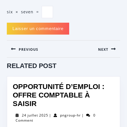
six
×
seven
=
NAVIGATION
PREVIOUS
NEXT
DE
L’ARTICLE
Previous
Next
RELATED POST
post:
post:
OPPORTUNITÉ D’EMPLOI :
OFFRE COMPTABLE À
OPPORTUNITÉ
SAISIR
D’EMPLOI
24
pngroup-
24 juillet 2025
|
pngroup-hr
|
0
:
juillet
hr
Comment
2025