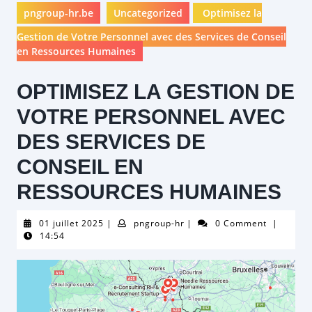
pngroup-hr.be
Uncategorized
Optimisez la
Gestion de Votre Personnel avec des Services de Conseil
en Ressources Humaines
OPTIMISEZ LA GESTION DE
VOTRE PERSONNEL AVEC
DES SERVICES DE
CONSEIL EN
RESSOURCES HUMAINES
01
pngroup-
01 juillet 2025
|
pngroup-hr
|
0 Comment
|
juillet
hr
14:54
2025