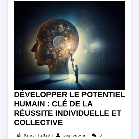
DÉVELOPPER LE POTENTIEL
HUMAIN : CLÉ DE LA
RÉUSSITE INDIVIDUELLE ET
DÉVELOPPER
COLLECTIVE
LE
02
pngroup-
02 avril 2026
|
pngroup-hr
|
0