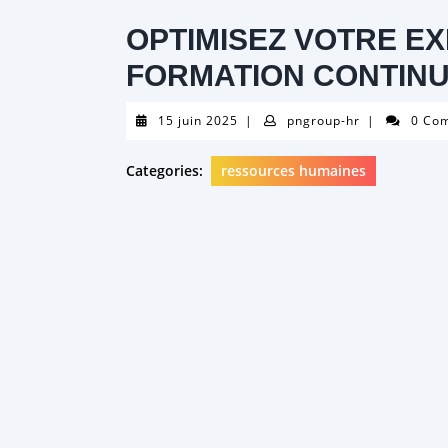
OPTIMISEZ VOTRE EX
FORMATION CONTIN
15
pngroup-
15 juin 2025
|
pngroup-hr
|
0 Co
juin
hr
2025
Categories:
ressources humaines