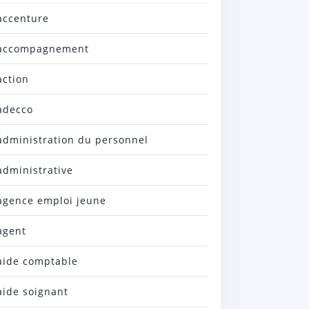
accenture
accompagnement
action
adecco
administration du personnel
administrative
agence emploi jeune
agent
aide comptable
aide soignant