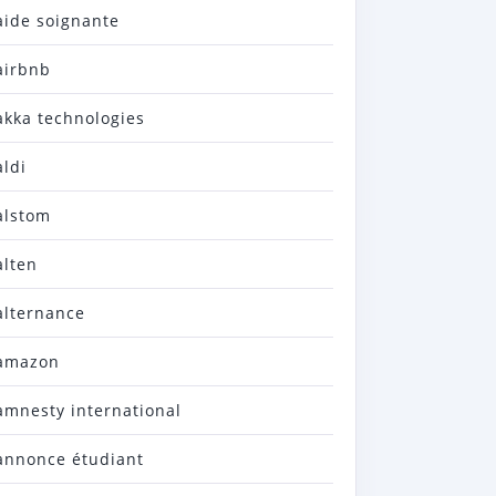
aide soignante
airbnb
akka technologies
aldi
alstom
alten
alternance
amazon
amnesty international
annonce étudiant