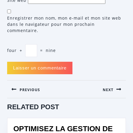
Site web
Enregistrer mon nom, mon e-mail et mon site web
dans le navigateur pour mon prochain
commentaire.
four
+
=
nine
NAVIGATION
PREVIOUS
NEXT
DE
L’ARTICLE
Previous
Next
RELATED POST
post:
post:
OPTIMISEZ LA GESTION DE