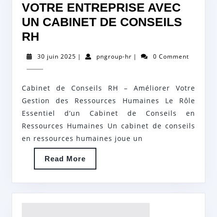
VOTRE ENTREPRISE AVEC
UN CABINET DE CONSEILS
OPTIMISEZ
RH
LA
30
pngroup-
30 juin 2025
|
pngroup-hr
|
0 Comment
GESTION
juin
hr
2025
DE
Cabinet de Conseils RH – Améliorer Votre
VOTRE
Gestion des Ressources Humaines Le Rôle
ENTREPRISE
Essentiel d’un Cabinet de Conseils en
AVEC
Ressources Humaines Un cabinet de conseils
UN
en ressources humaines joue un
CABINET
Read
Read More
DE
More
CONSEILS
RH