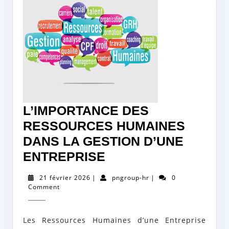
L’IMPORTANCE DES
RESSOURCES HUMAINES
DANS LA GESTION D’UNE
L’IMPORTANCE
ENTREPRISE
DES
21
pngroup-
21 février 2026
|
pngroup-hr
|
0
RESSOURCES
février
hr
Comment
2026
HUMAINES
DANS
Les Ressources Humaines d’une Entreprise