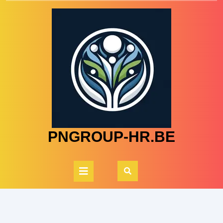
Skip
to
content
PNGROUP-HR.BE
Open
Button