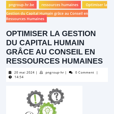
pngroup-hr.be
ressources humaines
Optimiser la
Gestion du Capital Humain grâce au Conseil en
Ressources Humaines
OPTIMISER LA GESTION
DU CAPITAL HUMAIN
GRÂCE AU CONSEIL EN
RESSOURCES HUMAINES
20
pngroup-
20 mai 2024
|
pngroup-hr
|
0 Comment
|
mai
hr
14:54
2024