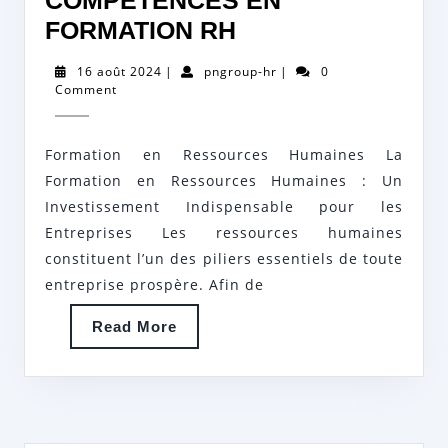
COMPÉTENCES EN
DÉVELOPPEZ
FORMATION RH
VOS
16
pngroup-
16 août 2024
|
pngroup-hr
|
0
COMPÉTENCES
août
hr
Comment
2024
EN
FORMATION
Formation en Ressources Humaines La
RH
Formation en Ressources Humaines : Un
Investissement Indispensable pour les
Entreprises Les ressources humaines
constituent l’un des piliers essentiels de toute
entreprise prospère. Afin de
Read
Read More
More