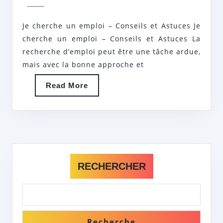
2025
:
CONSEILS
Je cherche un emploi – Conseils et Astuces Je
PRATIQUES
cherche un emploi – Conseils et Astuces La
POUR
recherche d’emploi peut être une tâche ardue,
mais avec la bonne approche et
LES
CHERCHEURS
Read
Read More
D’EMPLOI
More
RECHERCHER
Recherche