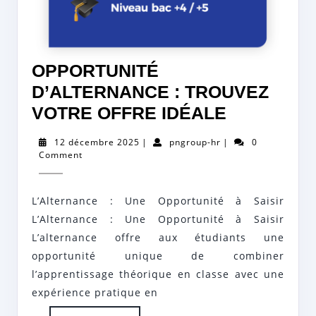
OPPORTUNITÉ
D’ALTERNANCE : TROUVEZ
OPPORTU
VOTRE OFFRE IDÉALE
D’ALTER
12
pngroup-
12 décembre 2025
|
pngroup-hr
|
0
:
décembre
hr
Comment
2025
TROUVEZ
VOTRE
L’Alternance : Une Opportunité à Saisir
OFFRE
L’Alternance : Une Opportunité à Saisir
IDÉALE
L’alternance offre aux étudiants une
opportunité unique de combiner
l’apprentissage théorique en classe avec une
expérience pratique en