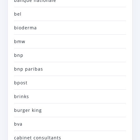
banque nationale
bel
bioderma
bmw
bnp
bnp paribas
bpost
brinks
burger king
bva
cabinet consultants