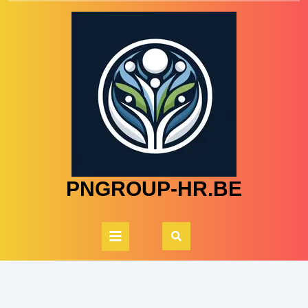
Skip
to
content
PNGROUP-HR.BE
Open
Button