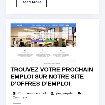
Read
Read More
More
TROUVEZ VOTRE PROCHAIN
EMPLOI SUR NOTRE SITE
TROUVEZ
D’OFFRES D’EMPLOI
VOTRE
25
pngroup-
25 novembre 2024
|
pngroup-hr
|
0
PROCHAIN
novembre
hr
Comment
2024
EMPLOI