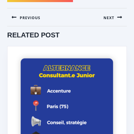
NAVIGATION
PREVIOUS
NEXT
DE
L’ARTICLE
Previous
Next
RELATED POST
post:
post: