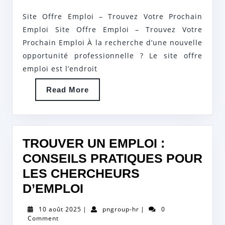
SUR
Site Offre Emploi – Trouvez Votre Prochain
NOTRE
Emploi Site Offre Emploi – Trouvez Votre
SITE
Prochain Emploi À la recherche d’une nouvelle
opportunité professionnelle ? Le site offre
D’OFFRES
emploi est l’endroit
D’EMPLOI
Read
Read More
More
TROUVER UN EMPLOI :
CONSEILS PRATIQUES POUR
LES CHERCHEURS
TROUVER
D’EMPLOI
UN
10
pngroup-
10 août 2025
|
pngroup-hr
|
0
EMPLOI
août
hr
Comment