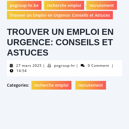
pngroup-hr.be
recherche emploi
,
recrutement
Trouver un Emploi en Urgence: Conseils et Astuces
TROUVER UN EMPLOI EN
URGENCE: CONSEILS ET
ASTUCES
27
pngroup-
27 mars 2025
|
pngroup-hr
|
0 Comment
|
mars
hr
14:54
2025
Categories:
recherche emploi
recrutement