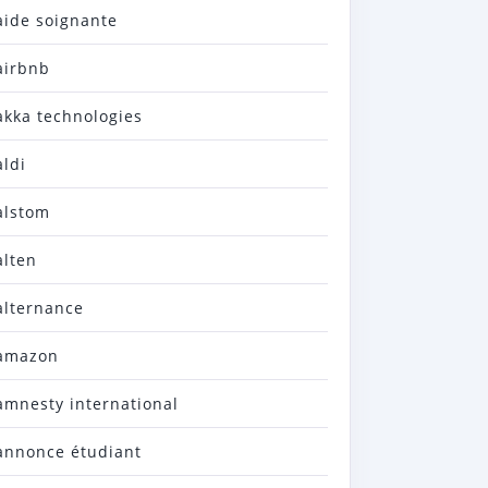
aide soignante
airbnb
akka technologies
aldi
alstom
alten
alternance
amazon
amnesty international
annonce étudiant