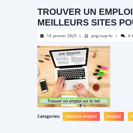
TROUVER UN EMPLOI 
MEILLEURS SITES P
10
pngroup-
10 janvier 2025
|
pngroup-hr
|
0
janvier
hr
2025
Categories:
cherche emploi
emploi