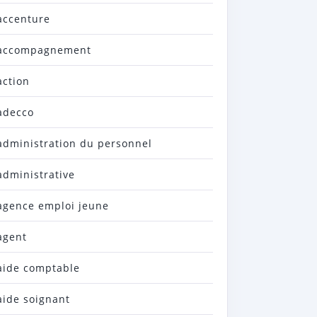
accenture
accompagnement
action
adecco
administration du personnel
administrative
agence emploi jeune
agent
aide comptable
aide soignant