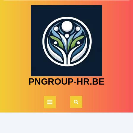
Skip
to
content
PNGROUP-HR.BE
Open
Button