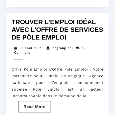
TROUVER L’EMPLOI IDÉAL
AVEC L’OFFRE DE SERVICES
TROUVER
DE PÔLE EMPLOI
L’EMPLOI
01
pngroup-
01 août 2025
|
pngroup-hr
|
0
IDÉAL
août
hr
Comment
2025
AVEC
L’OFFRE
Offre Pôle Emploi L’Offre Pôle Emploi : Votre
DE
Partenaire pour l’Emploi en Belgique L’Agence
SERVICES
nationale pour l’emploi, communément
appelée Pôle Emploi, est un acteur
DE
incontournable dans le domaine de la
PÔLE
EMPLOI
Read
Read More
More