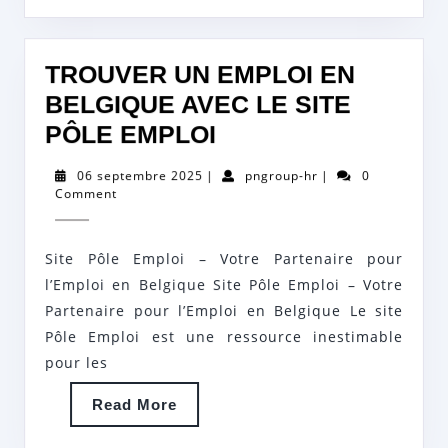
TROUVER UN EMPLOI EN
BELGIQUE AVEC LE SITE
TROUVER
PÔLE EMPLOI
UN
06
pngroup-
06 septembre 2025
|
pngroup-hr
|
0
EMPLOI
septembre
hr
Comment
2025
EN
BELGIQUE
Site Pôle Emploi – Votre Partenaire pour
AVEC
l’Emploi en Belgique Site Pôle Emploi – Votre
LE
Partenaire pour l’Emploi en Belgique Le site
Pôle Emploi est une ressource inestimable
SITE
pour les
PÔLE
EMPLOI
Read
Read More
More