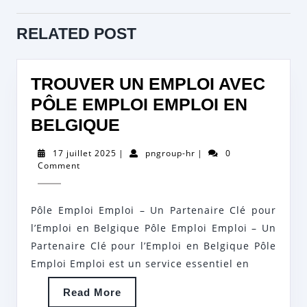
L’ARTICLE
Previous
Next
RELATED POST
post:
post:
TROUVER UN EMPLOI AVEC
PÔLE EMPLOI EMPLOI EN
TROUVER
BELGIQUE
UN
17
pngroup-
17 juillet 2025
|
pngroup-hr
|
0
EMPLOI
juillet
hr
Comment
2025
AVEC
PÔLE
Pôle Emploi Emploi – Un Partenaire Clé pour
EMPLOI
l’Emploi en Belgique Pôle Emploi Emploi – Un
EMPLOI
Partenaire Clé pour l’Emploi en Belgique Pôle
Emploi Emploi est un service essentiel en
EN
BELGIQUE
Read
Read More
More