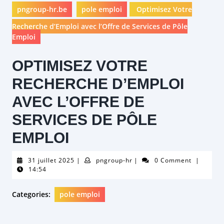
pngroup-hr.be
pole emploi
Optimisez Votre
Recherche d’Emploi avec l’Offre de Services de Pôle
Emploi
OPTIMISEZ VOTRE
RECHERCHE D’EMPLOI
AVEC L’OFFRE DE
SERVICES DE PÔLE
EMPLOI
31
pngroup-
31 juillet 2025
|
pngroup-hr
|
0 Comment
|
juillet
hr
14:54
2025
Categories:
pole emploi