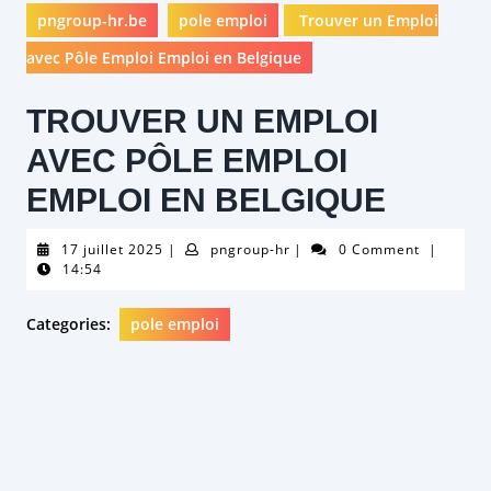
pngroup-hr.be
pole emploi
Trouver un Emploi
avec Pôle Emploi Emploi en Belgique
TROUVER UN EMPLOI
AVEC PÔLE EMPLOI
EMPLOI EN BELGIQUE
17
pngroup-
17 juillet 2025
|
pngroup-hr
|
0 Comment
|
juillet
hr
14:54
2025
Categories:
pole emploi