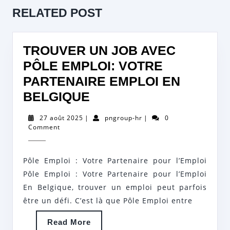
L’ARTICLE
Previous
Next
RELATED POST
post:
post:
TROUVER UN JOB AVEC
PÔLE EMPLOI: VOTRE
PARTENAIRE EMPLOI EN
TROUVER
BELGIQUE
UN
27
pngroup-
27 août 2025
|
pngroup-hr
|
0
JOB
août
hr
Comment
2025
AVEC
PÔLE
Pôle Emploi : Votre Partenaire pour l’Emploi
EMPLOI:
Pôle Emploi : Votre Partenaire pour l’Emploi
VOTRE
En Belgique, trouver un emploi peut parfois
être un défi. C’est là que Pôle Emploi entre
PARTENAIRE
EMPLOI
Read
Read More