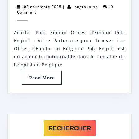
DES
03
pngroup-
03 novembre 2025
|
pngroup-hr
|
0
OPPORTUNITÉS
novembre
hr
Comment
2025
D’EMPLOI
AVEC
Article: Pôle Emploi Offres d’Emploi Pôle
PÔLE
Emploi : Votre Partenaire pour Trouver des
EMPLOI:
Offres d’Emploi en Belgique Pôle Emploi est
un acteur incontournable dans le domaine de
DÉCOUVREZ
l’emploi en Belgique.
NOS
OFFRES
Read
Read More
More
D’EMPLOI
RECHERCHER