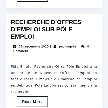
EN
More
BELGIQUE
RECHERCHE D’OFFRES
D’EMPLOI SUR PÔLE
RECHERCHE
EMPLOI
D’OFFRES
03
pngroup-
03 septembre 2025
|
pngroup-hr
|
0
D’EMPLOI
septembre
hr
Comment
2025
SUR
PÔLE
Pôle Emploi Recherche Offre Pôle Emploi à la
EMPLOI
Recherche de Nouvelles Offres d’Emploi En
tant qu’acteur majeur du marché de l’emploi
en Belgique, Pôle Emploi est constamment à la
recherche
Read
Read More
More