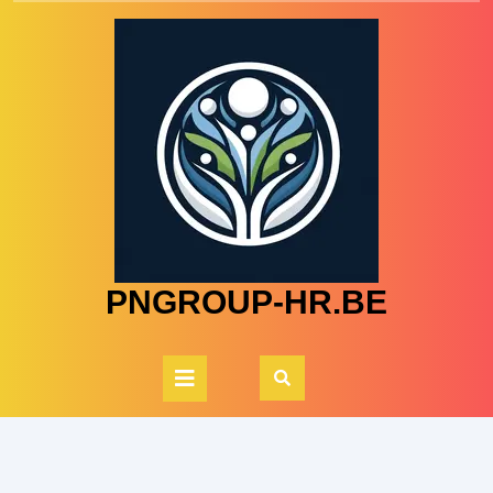
Skip
to
content
PNGROUP-HR.BE
Open
Button