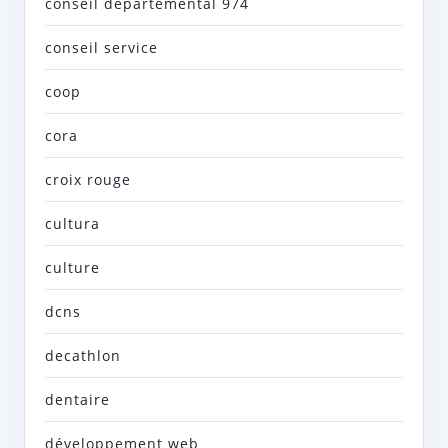
conseil départemental 974
conseil service
coop
cora
croix rouge
cultura
culture
dcns
decathlon
dentaire
développement web