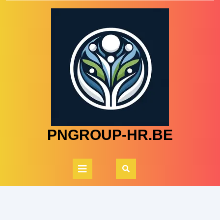
Skip
to
content
PNGROUP-HR.BE
Open
Button