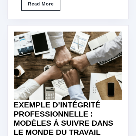
Read
Read More
COMM
More
RÉUS
EXEMPLE D’INTÉGRITÉ
PROFESSIONNELLE :
MODÈLES À SUIVRE DANS
EXEMPL
LE MONDE DU TRAVAIL