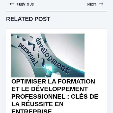
PREVIOUS
NEXT
DE
L’ARTICLE
Previous
Next
RELATED POST
post:
post:
OPTIMISER LA FORMATION
ET LE DÉVELOPPEMENT
PROFESSIONNEL : CLÉS DE
LA RÉUSSITE EN
OPTIMISER
ENTREPRISE