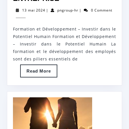
LA
13
pngroup-
13 mai 2024
|
pngroup-hr
|
0 Comment
FORMATION
mai
hr
2024
ET
Formation et Développement – Investir dans le
LE
Potentiel Humain Formation et Développement
DÉVELOPPEMENT
– Investir dans le Potentiel Humain La
PROFESSIONNEL
formation et le développement des employés
:
sont des piliers essentiels de
CLÉS
Read
Read More
DE
More
LA
RÉUSSITE
EN
ENTREPRISE