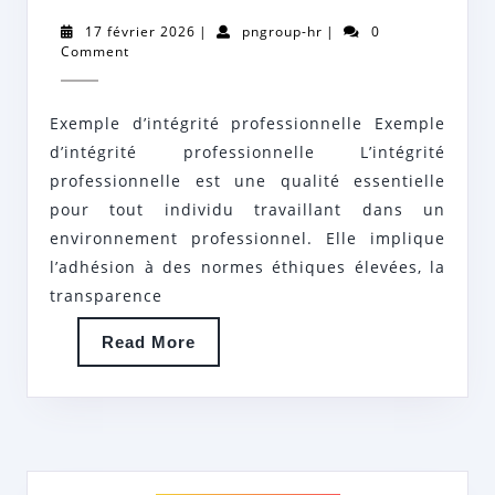
D’INTÉGR
17
pngroup-
17 février 2026
|
pngroup-hr
|
0
PROFESS
février
hr
Comment
2026
:
MODÈLE
Exemple d’intégrité professionnelle Exemple
À
d’intégrité professionnelle L’intégrité
SUIVRE
professionnelle est une qualité essentielle
pour tout individu travaillant dans un
DANS
environnement professionnel. Elle implique
LE
l’adhésion à des normes éthiques élevées, la
MONDE
transparence
DU
Read
Read More
TRAVAIL
More