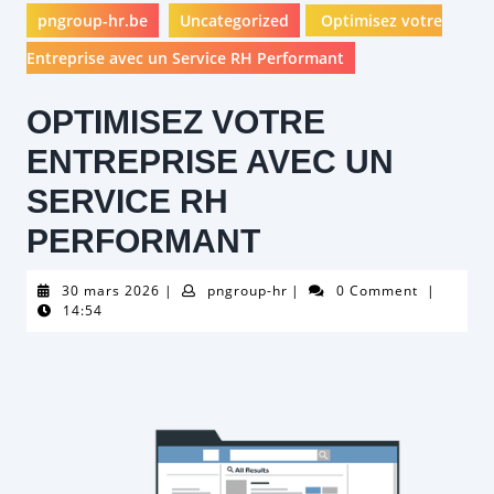
pngroup-hr.be
Uncategorized
Optimisez votre
Entreprise avec un Service RH Performant
OPTIMISEZ VOTRE
ENTREPRISE AVEC UN
SERVICE RH
PERFORMANT
30
pngroup-
30 mars 2026
|
pngroup-hr
|
0 Comment
|
mars
hr
14:54
2026