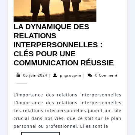
LA DYNAMIQUE DES
RELATIONS
INTERPERSONNELLES :
CLÉS POUR UNE
LA
COMMUNICATION RÉUSSIE
DYNA
05
pngroup-
05 juin 2024
|
pngroup-hr
|
0 Comment
DES
juin
hr
2024
RELA
L’importance des relations interpersonnelles
INTE
L’importance des relations interpersonnelles
:
Les relations interpersonnelles jouent un rôle
CLÉS
crucial dans nos vies, que ce soit sur le plan
POU
personnel ou professionnel. Elles sont le
UNE