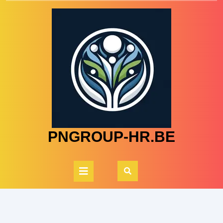
Skip
to
content
PNGROUP-HR.BE
Open
Button