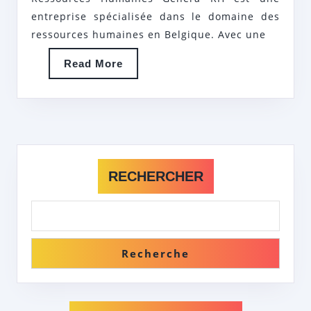
HUMAIN
entreprise spécialisée dans le domaine des
AVEC
ressources humaines en Belgique. Avec une
GÉNÉRA
Read
Read More
RH
More
RECHERCHER
Recherche