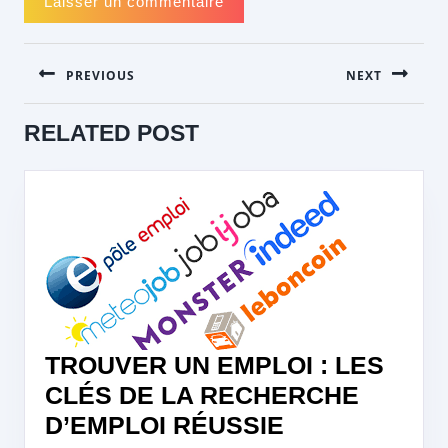
NAVIGATION
PREVIOUS
NEXT
DE
L’ARTICLE
Previous
Next
RELATED POST
post:
post:
TROUVER UN EMPLOI : LES
CLÉS DE LA RECHERCHE
TROUVER
D’EMPLOI RÉUSSIE