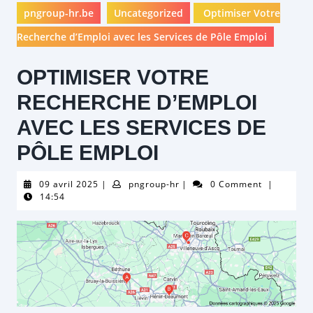
pngroup-hr.be
Uncategorized
Optimiser Votre
Recherche d’Emploi avec les Services de Pôle Emploi
OPTIMISER VOTRE
RECHERCHE D’EMPLOI
AVEC LES SERVICES DE
PÔLE EMPLOI
09
pngroup-
09 avril 2025
|
pngroup-hr
|
0 Comment
|
avril
hr
14:54
2025