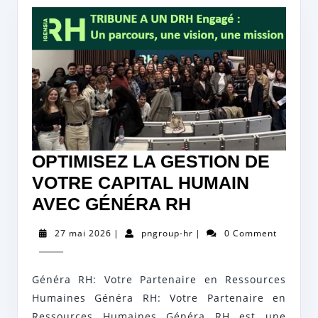
OPTIMISEZ LA GESTION DE
VOTRE CAPITAL HUMAIN
OPTIMISEZ
AVEC GÉNÉRA RH
LA
27
pngroup-
27 mai 2026
|
pngroup-hr
|
0 Comment
GESTION
mai
hr
2026
DE
Généra RH: Votre Partenaire en Ressources
VOTRE
Humaines Généra RH: Votre Partenaire en
CAPITAL
Ressources Humaines Généra RH est une