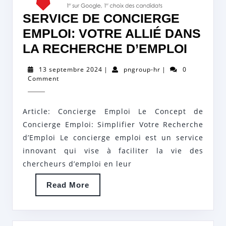
SERVICE DE CONCIERGE
EMPLOI: VOTRE ALLIÉ DANS
SERV
LA RECHERCHE D’EMPLOI
DE
13
pngroup-
13 septembre 2024
|
pngroup-hr
|
0
CONC
septembre
hr
Comment
2024
EMPLO
VOTR
Article: Concierge Emploi Le Concept de
ALLIÉ
Concierge Emploi: Simplifier Votre Recherche
DANS
d’Emploi Le concierge emploi est un service
innovant qui vise à faciliter la vie des
LA
chercheurs d’emploi en leur
RECH
D’EMP
Read
Read More
More