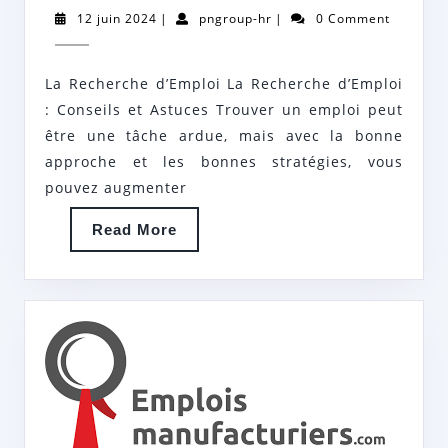
UN
12
pngroup-
12 juin 2024
|
pngroup-hr
|
0 Comment
EMPLOI
juin
hr
2024
:
La Recherche d’Emploi La Recherche d’Emploi
LES
: Conseils et Astuces Trouver un emploi peut
CLÉS
être une tâche ardue, mais avec la bonne
DE
approche et les bonnes stratégies, vous
LA
pouvez augmenter
RECHERCHE
Read
Read More
D’EMPLOI
More
RÉUSSIE