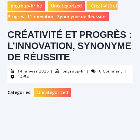
pngroup-hr.be
Uncategorized
Créativité et
Progrès : L’Innovation, Synonyme de Réussite
CRÉATIVITÉ ET PROGRÈS :
L’INNOVATION, SYNONYME
DE RÉUSSITE
14
pngroup-
14 janvier 2026
|
pngroup-hr
|
0 Comment
|
janvier
hr
14:54
2026
Categories:
Uncategorized