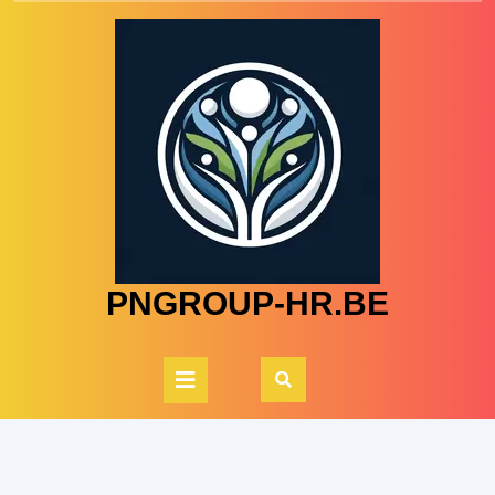
Skip
to
content
PNGROUP-HR.BE
Open
Button