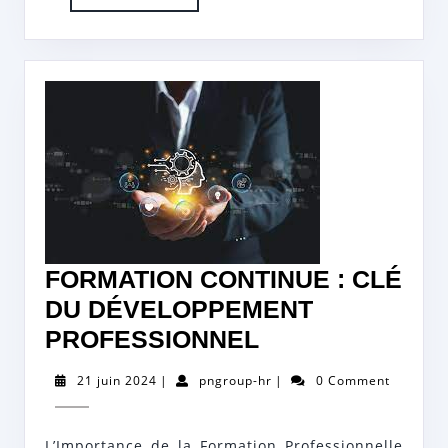
More
FORMATION CONTINUE : CLÉ
DU DÉVELOPPEMENT
FORMATION
PROFESSIONNEL
CONTINUE
21
pngroup-
21 juin 2024
|
pngroup-hr
|
0 Comment
:
juin
hr
2024
CLÉ
L’Importance de la Formation Professionnelle