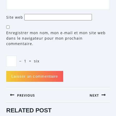
Site web
Enregistrer mon nom, mon e-mail et mon site web
dans le navigateur pour mon prochain
commentaire.
−
1
=
six
NAVIGATION
PREVIOUS
NEXT
DE
L’ARTICLE
Previous
Next
RELATED POST
post:
post: