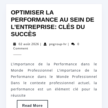
OPTIMISER LA
PERFORMANCE AU SEIN DE
L’ENTREPRISE: CLÉS DU
OPTIMISER
SUCCÈS
LA
02
pngroup-
02 août 2026
|
pngroup-hr
|
0
PERFORMANCE
août
hr
Comment
2026
AU
SEIN
L’importance de la Performance dans le
DE
Monde Professionnel L’importance de la
L’ENTREPRISE:
Performance dans le Monde Professionnel
Dans le contexte professionnel actuel, la
CLÉS
performance est un élément clé pour la
DU
réussite
SUCCÈS
Read
Read More