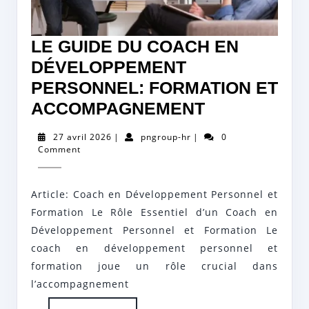
LE GUIDE DU COACH EN
DÉVELOPPEMENT
PERSONNEL: FORMATION ET
LE
ACCOMPAGNEMENT
GUIDE
27
pngroup-
27 avril 2026
|
pngroup-hr
|
0
DU
avril
hr
Comment
2026
COACH
EN
Article: Coach en Développement Personnel et
DÉVELOPP
Formation Le Rôle Essentiel d’un Coach en
PERSONNEL
Développement Personnel et Formation Le
coach en développement personnel et
FORMATION
formation joue un rôle crucial dans
ET
l’accompagnement
ACCOMPAG