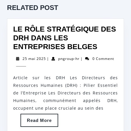
L’ARTICLE
Previous
Next
RELATED POST
post:
post:
LE RÔLE STRATÉGIQUE DES
DRH DANS LES
LE
ENTREPRISES BELGES
RÔLE
25
pngroup-
25 mai 2025
|
pngroup-hr
|
0 Comment
STRATÉG
mai
hr
2025
DES
Article sur les DRH Les Directeurs des
DRH
Ressources Humaines (DRH) : Pilier Essentiel
DANS
de l’Entreprise Les Directeurs des Ressources
LES
Humaines, communément appelés DRH,
ENTREPR
occupent une place cruciale au sein des
BELGES
Read
Read More
More