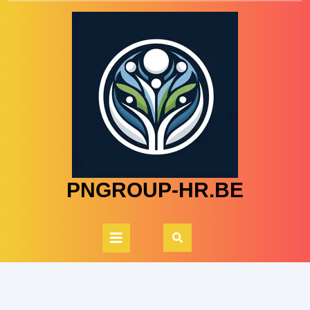
Skip
to
content
PNGROUP-HR.BE
Open
Button