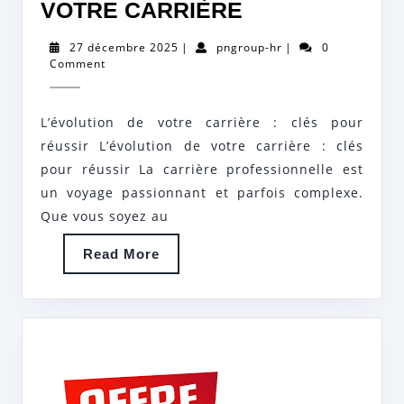
LES
VOTRE CARRIÈRE
CLÉS
27
pngroup-
27 décembre 2025
|
pngroup-hr
|
0
DU
décembre
hr
Comment
2025
SUCCÈS
POUR
L’évolution de votre carrière : clés pour
UNE
réussir L’évolution de votre carrière : clés
ÉVOLUTION
pour réussir La carrière professionnelle est
un voyage passionnant et parfois complexe.
PROFESSION
Que vous soyez au
ÉPANOUISSA
DANS
Read
Read More
More
VOTRE
CARRIÈRE