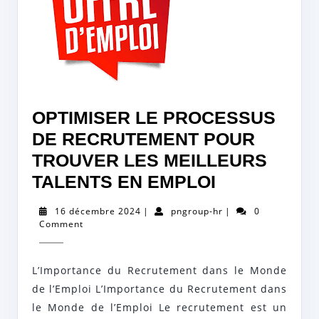
OPTIMISER LE PROCESSUS
DE RECRUTEMENT POUR
TROUVER LES MEILLEURS
OPTIMISER
TALENTS EN EMPLOI
LE
16
pngroup-
16 décembre 2024
|
pngroup-hr
|
0
PROCESSU
décembre
hr
Comment
2024
DE
RECRUTEM
L’Importance du Recrutement dans le Monde
POUR
de l’Emploi L’Importance du Recrutement dans
TROUVER
le Monde de l’Emploi Le recrutement est un