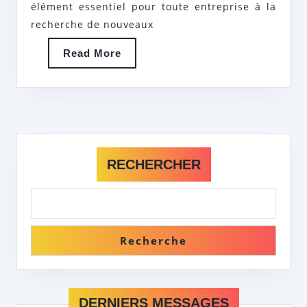
élément essentiel pour toute entreprise à la
LES
recherche de nouveaux
MEILLEURS
TALENTS
Read
Read More
More
EN
EMPLOI
RECHERCHER
Recherche
DERNIERS MESSAGES