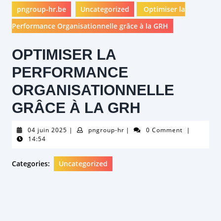
pngroup-hr.be
Uncategorized
Optimiser la
Performance Organisationnelle grâce à la GRH
OPTIMISER LA
PERFORMANCE
ORGANISATIONNELLE
GRÂCE À LA GRH
04
pngroup-
04 juin 2025
|
pngroup-hr
|
0 Comment
|
juin
hr
14:54
2025
Categories:
Uncategorized