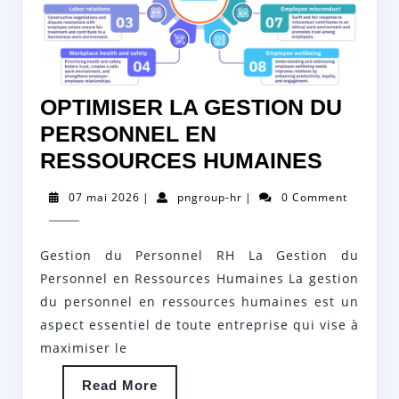
OPTIMISER LA GESTION DU
PERSONNEL EN
OPTIM
RESSOURCES HUMAINES
LA
07
pngroup-
07 mai 2026
|
pngroup-hr
|
0 Comment
GESTI
mai
hr
2026
DU
Gestion du Personnel RH La Gestion du
PERSO
Personnel en Ressources Humaines La gestion
EN
du personnel en ressources humaines est un
RESS
aspect essentiel de toute entreprise qui vise à
HUMAI
maximiser le
Read
Read More