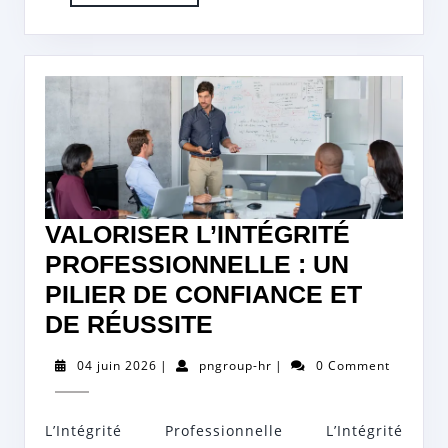
More
VALORISER L’INTÉGRITÉ
PROFESSIONNELLE : UN
PILIER DE CONFIANCE ET
VALORISER
DE RÉUSSITE
L’INTÉGRITÉ
04
pngroup-
04 juin 2026
|
pngroup-hr
|
0 Comment
PROFESSIONNELL
juin
hr
2026
:
L’Intégrité Professionnelle L’Intégrité
UN