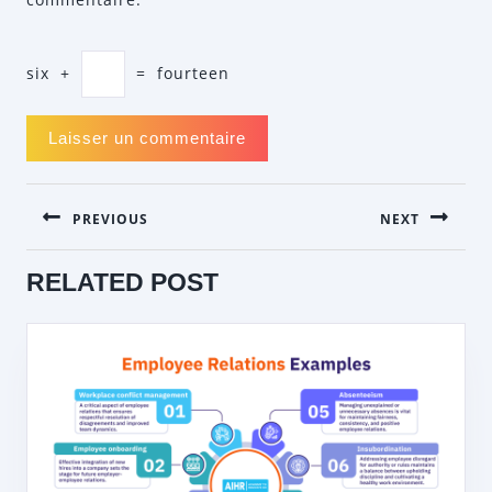
six
+
=
fourteen
NAVIGATION
PREVIOUS
NEXT
DE
L’ARTICLE
Previous
Next
RELATED POST
post:
post: