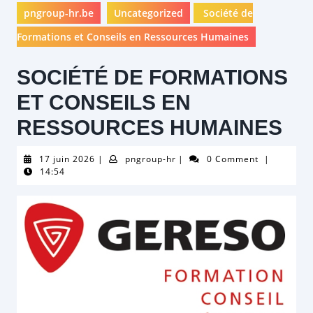
pngroup-hr.be
Uncategorized
Société de
Formations et Conseils en Ressources Humaines
SOCIÉTÉ DE FORMATIONS
ET CONSEILS EN
RESSOURCES HUMAINES
17
pngroup-
17 juin 2026
|
pngroup-hr
|
0 Comment
|
juin
hr
14:54
2026