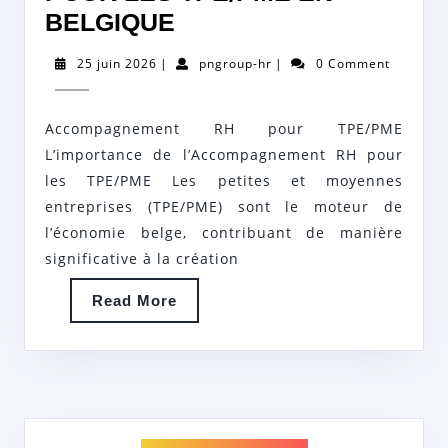
OPTIMISER
BELGIQUE
L’ACCOMPAGNEMENT
25
pngroup-
25 juin 2026
|
pngroup-hr
|
0 Comment
RH
juin
hr
2026
POUR
Accompagnement RH pour TPE/PME
LES
L’importance de l’Accompagnement RH pour
TPE/PME
les TPE/PME Les petites et moyennes
EN
entreprises (TPE/PME) sont le moteur de
BELGIQUE
l’économie belge, contribuant de manière
significative à la création
Read
Read More
More