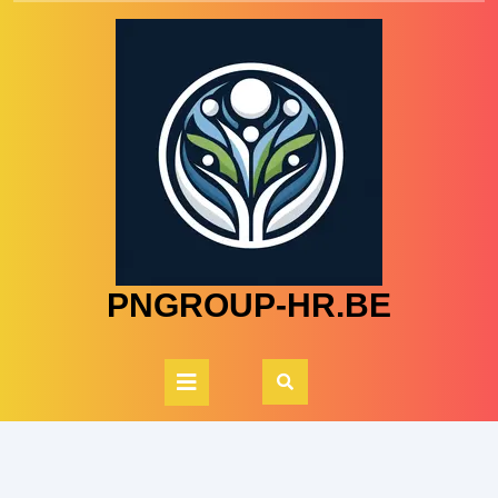
Skip
to
content
PNGROUP-HR.BE
Open
Button