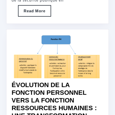
de la sécurité publique en
GENDARMER
Read
Read More
UN
More
PILIER
DE
L’ORDRE
PUBLIC
ÉVOLUTION DE LA
FONCTION PERSONNEL
VERS LA FONCTION
RESSOURCES HUMAINES :