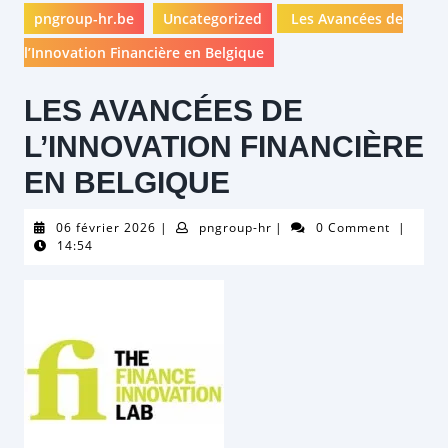
pngroup-hr.be
Uncategorized
Les Avancées de
l’Innovation Financière en Belgique
LES AVANCÉES DE
L’INNOVATION FINANCIÈRE
EN BELGIQUE
06
pngroup-
06 février 2026
|
pngroup-hr
|
0 Comment
|
février
hr
14:54
2026