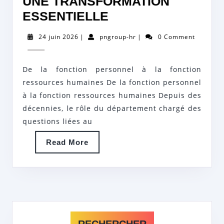
UNE TRANSFORMATION
ÉVOLUTION
ESSENTIELLE
DE
24
pngroup-
24 juin 2026
|
pngroup-hr
|
0 Comment
LA
juin
hr
2026
FONCTION
De la fonction personnel à la fonction
PERSONNEL
ressources humaines De la fonction personnel
VERS
à la fonction ressources humaines Depuis des
LA
décennies, le rôle du département chargé des
FONCTION
questions liées au
RESSOURCES
Read
Read More
HUMAINES
More
:
UNE
TRANSFORMATIO
ESSENTIELLE
RECHERCHER