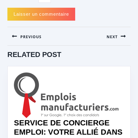
NAVIGATION
PREVIOUS
NEXT
DE
L’ARTICLE
Previous
Next
RELATED POST
post:
post:
SERVICE DE CONCIERGE
EMPLOI: VOTRE ALLIÉ DANS