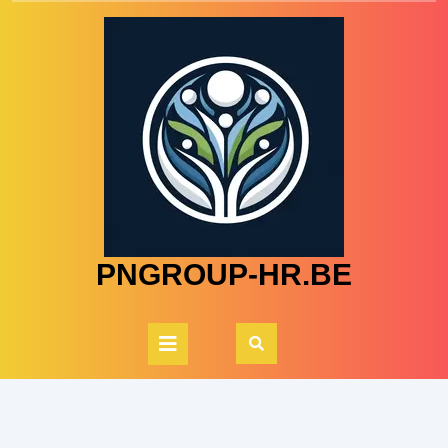
Skip
to
content
PNGROUP-HR.BE
Open
Button