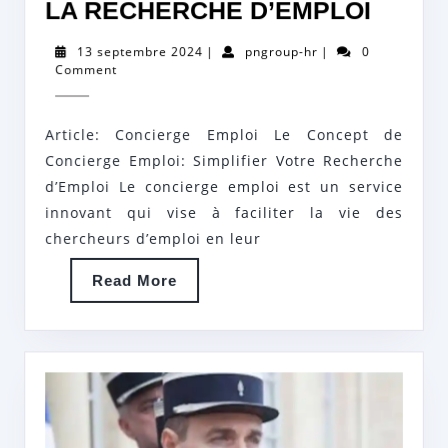
SERV
LA RECHERCHE D’EMPLOI
DE
13
pngroup-
13 septembre 2024
|
pngroup-hr
|
0
CONC
septembre
hr
Comment
2024
EMPLO
VOTR
Article: Concierge Emploi Le Concept de
ALLIÉ
Concierge Emploi: Simplifier Votre Recherche
DANS
d’Emploi Le concierge emploi est un service
innovant qui vise à faciliter la vie des
LA
chercheurs d’emploi en leur
RECH
D’EMP
Read
Read More
More