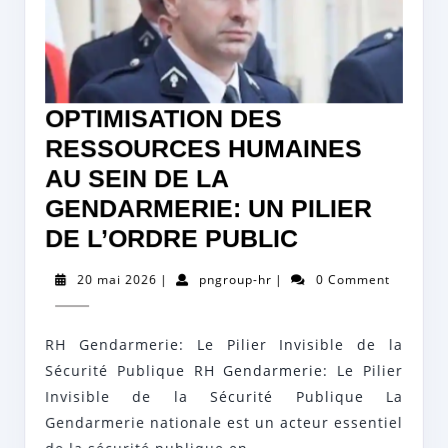
OPTIMISATION DES
RESSOURCES HUMAINES
AU SEIN DE LA
GENDARMERIE: UN PILIER
OPTIMISATI
DE L’ORDRE PUBLIC
DES
20
pngroup-
20 mai 2026
|
pngroup-hr
|
0 Comment
RESSOURC
mai
hr
2026
HUMAINES
RH Gendarmerie: Le Pilier Invisible de la
AU
Sécurité Publique RH Gendarmerie: Le Pilier
SEIN
Invisible de la Sécurité Publique La
DE
Gendarmerie nationale est un acteur essentiel
LA