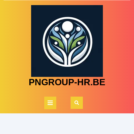
Skip
to
content
PNGROUP-HR.BE
Open
Button