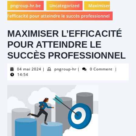
pngroup-hr.be
Uncategorized
Maximiser
l’efficacité pour atteindre le succès professionnel
MAXIMISER L’EFFICACITÉ
POUR ATTEINDRE LE
SUCCÈS PROFESSIONNEL
04
pngroup-
04 mai 2024
|
pngroup-hr
|
0 Comment
|
mai
hr
14:54
2024