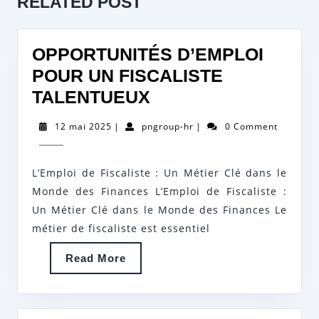
RELATED POST
post:
post:
OPPORTUNITÉS D’EMPLOI
POUR UN FISCALISTE
OPPORTUNITÉS
TALENTUEUX
D’EMPLOI
12
pngroup-
12 mai 2025
|
pngroup-hr
|
0 Comment
POUR
mai
hr
2025
UN
L’Emploi de Fiscaliste : Un Métier Clé dans le
FISCALISTE
Monde des Finances L’Emploi de Fiscaliste :
TALENTUEUX
Un Métier Clé dans le Monde des Finances Le
métier de fiscaliste est essentiel
Read
Read More
More