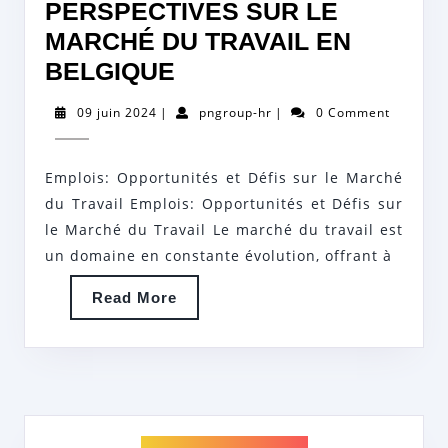
PERSPECTIVES SUR LE
MARCHÉ DU TRAVAIL EN
OPPORTUNITÉS
BELGIQUE
D’EMPLOIS:
09
pngroup-
09 juin 2024
|
pngroup-hr
|
0 Comment
TENDANCES
juin
hr
2024
ET
Emplois: Opportunités et Défis sur le Marché
PERSPECTIVES
du Travail Emplois: Opportunités et Défis sur
SUR
le Marché du Travail Le marché du travail est
LE
un domaine en constante évolution, offrant à
MARCHÉ
Read
Read More
DU
More
TRAVAIL
EN
BELGIQUE