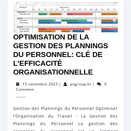
OPTIMISATION DE LA
GESTION DES PLANNINGS
DU PERSONNEL: CLÉ DE
L’EFFICACITÉ
OPTIMISA
ORGANISATIONNELLE
DE
15
pngroup-
15 novembre 2025
|
pngroup-hr
|
0
LA
novembre
hr
Comment
2025
GESTION
DES
Gestion des Plannings du Personnel Optimiser
PLANNING
l’Organisation du Travail : La Gestion des
DU
Plannings du Personnel La gestion des