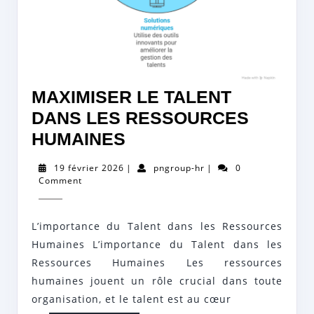
MAXIMISER LE TALENT
DANS LES RESSOURCES
MAXIMISER
HUMAINES
LE
19
pngroup-
19 février 2026
|
pngroup-hr
|
0
TALENT
février
hr
Comment
2026
DANS
LES
L’importance du Talent dans les Ressources
RESSOURCES
Humaines L’importance du Talent dans les
HUMAINES
Ressources Humaines Les ressources
humaines jouent un rôle crucial dans toute
organisation, et le talent est au cœur