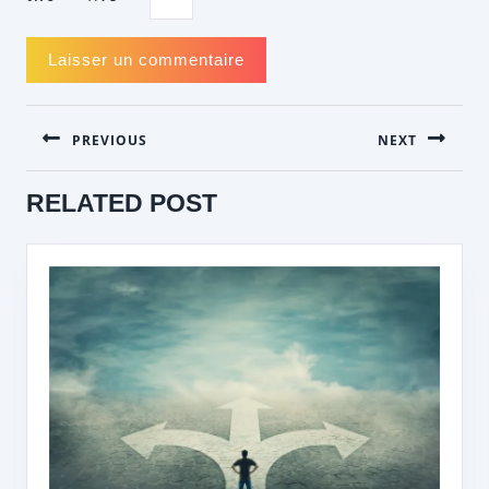
NAVIGATION
PREVIOUS
NEXT
DE
L’ARTICLE
Previous
Next
RELATED POST
post:
post: