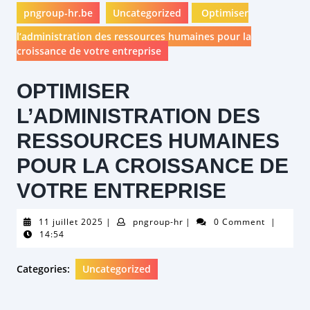
pngroup-hr.be
Uncategorized
Optimiser
l’administration des ressources humaines pour la
croissance de votre entreprise
OPTIMISER
L’ADMINISTRATION DES
RESSOURCES HUMAINES
POUR LA CROISSANCE DE
VOTRE ENTREPRISE
11
pngroup-
11 juillet 2025
|
pngroup-hr
|
0 Comment
|
juillet
hr
14:54
2025
Categories:
Uncategorized