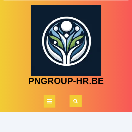
Skip
to
content
PNGROUP-HR.BE
Open
Button