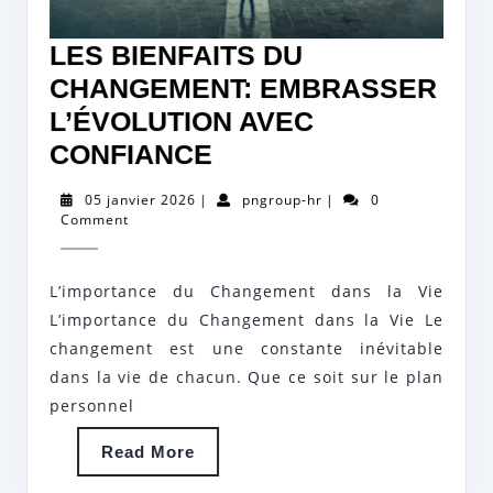
LES BIENFAITS DU
CHANGEMENT: EMBRASSER
L’ÉVOLUTION AVEC
LES
CONFIANCE
BIENFAITS
05
pngroup-
05 janvier 2026
|
pngroup-hr
|
0
DU
janvier
hr
Comment
2026
CHANGEMENT:
EMBRASSER
L’importance du Changement dans la Vie
L’ÉVOLUTION
L’importance du Changement dans la Vie Le
AVEC
changement est une constante inévitable
dans la vie de chacun. Que ce soit sur le plan
CONFIANCE
personnel
Read
Read More
More