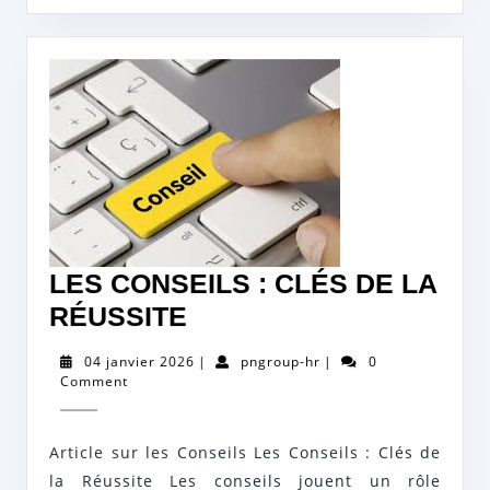
LES CONSEILS : CLÉS DE LA
LES
RÉUSSITE
CONSEILS
04
pngroup-
04 janvier 2026
|
pngroup-hr
|
0
:
janvier
hr
Comment
2026
CLÉS
DE
Article sur les Conseils Les Conseils : Clés de
LA
la Réussite Les conseils jouent un rôle