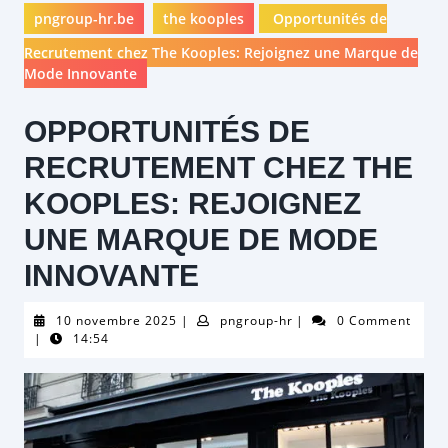
pngroup-hr.be
the kooples
Opportunités de
Recrutement chez The Kooples: Rejoignez une Marque de
Mode Innovante
OPPORTUNITÉS DE
RECRUTEMENT CHEZ THE
KOOPLES: REJOIGNEZ
UNE MARQUE DE MODE
INNOVANTE
10
pngroup-
10 novembre 2025
|
pngroup-hr
|
0 Comment
novembre
hr
|
14:54
2025