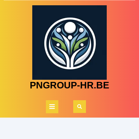
Skip
to
content
PNGROUP-HR.BE
Open
Button