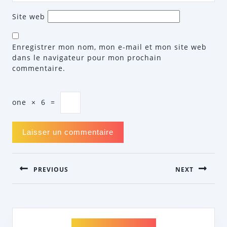
Site web
Enregistrer mon nom, mon e-mail et mon site web
dans le navigateur pour mon prochain
commentaire.
one
×
6
=
NAVIGATION
PREVIOUS
NEXT
DE
L’ARTICLE
Previous
Next
post:
post: