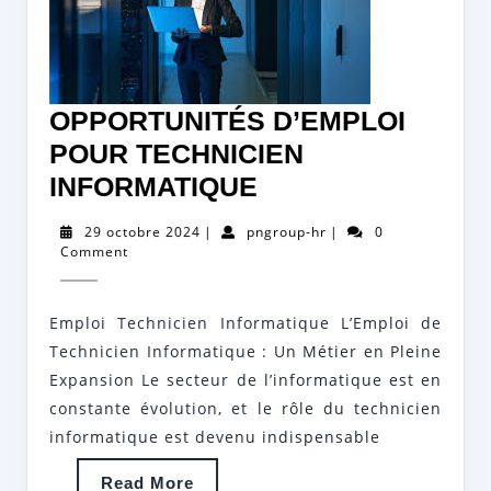
OPPORTUNITÉS D’EMPLOI
POUR TECHNICIEN
OPPORTUNITÉS
INFORMATIQUE
D’EMPLOI
29
pngroup-
29 octobre 2024
|
pngroup-hr
|
0
POUR
octobre
hr
Comment
2024
TECHNICIEN
INFORMATIQUE
Emploi Technicien Informatique L’Emploi de
Technicien Informatique : Un Métier en Pleine
Expansion Le secteur de l’informatique est en
constante évolution, et le rôle du technicien
informatique est devenu indispensable
Read
Read More