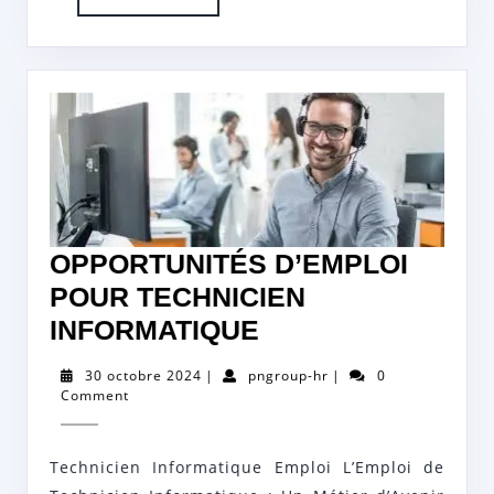
More
OPPORTUNITÉS D’EMPLOI
POUR TECHNICIEN
OPPORTUNITÉS
INFORMATIQUE
D’EMPLOI
30
pngroup-
30 octobre 2024
|
pngroup-hr
|
0
POUR
octobre
hr
Comment
2024
TECHNICIEN
INFORMATIQUE
Technicien Informatique Emploi L’Emploi de