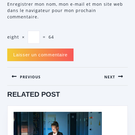
Enregistrer mon nom, mon e-mail et mon site web
dans le navigateur pour mon prochain
commentaire.
eight
×
=
64
NAVIGATION
PREVIOUS
NEXT
DE
L’ARTICLE
Previous
Next
RELATED POST
post:
post: