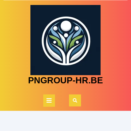
Skip
to
content
PNGROUP-HR.BE
Open
Button