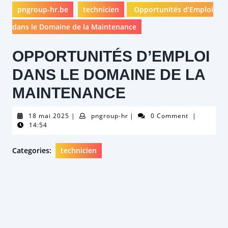
pngroup-hr.be
technicien
Opportunités d’Emploi
dans le Domaine de la Maintenance
OPPORTUNITÉS D’EMPLOI
DANS LE DOMAINE DE LA
MAINTENANCE
18
pngroup-
18 mai 2025
|
pngroup-hr
|
0 Comment
|
mai
hr
14:54
2025
Categories:
technicien