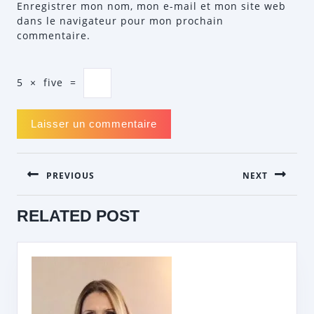
Enregistrer mon nom, mon e-mail et mon site web
dans le navigateur pour mon prochain
commentaire.
5
×
five
=
NAVIGATION
PREVIOUS
NEXT
DE
L’ARTICLE
Previous
Next
RELATED POST
post:
post: