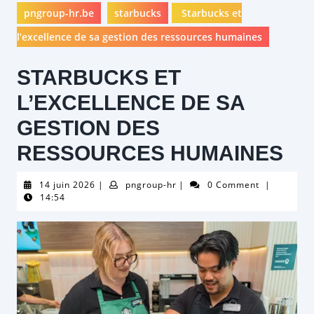
pngroup-hr.be
starbucks
Starbucks et
l’excellence de sa gestion des ressources humaines
STARBUCKS ET
L’EXCELLENCE DE SA
GESTION DES
RESSOURCES HUMAINES
14
pngroup-
14 juin 2026
|
pngroup-hr
|
0 Comment
|
juin
hr
14:54
2026