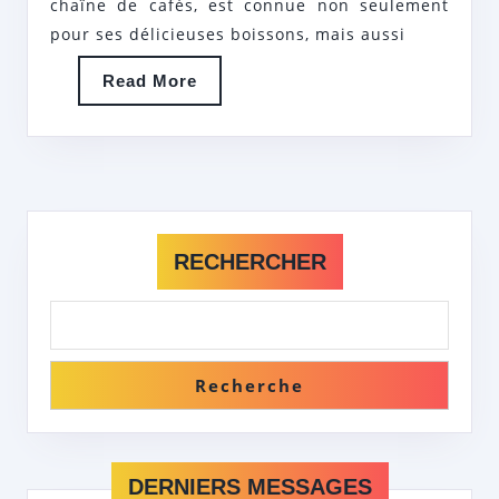
chaîne de cafés, est connue non seulement
ÉQUIP
pour ses délicieuses boissons, mais aussi
DYNAM
Read
Read More
More
RECHERCHER
Recherche
DERNIERS MESSAGES