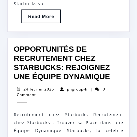
CAPITAL
Starbucks va
HUMAIN
Read
Read More
More
OPPORTUNITÉS DE
RECRUTEMENT CHEZ
STARBUCKS: REJOIGNEZ
OPPOR
UNE ÉQUIPE DYNAMIQUE
DE
24
pngroup-
24 février 2025
|
pngroup-hr
|
0
RECRU
février
hr
Comment
2025
CHEZ
STARB
Recrutement chez Starbucks Recrutement
REJOI
chez Starbucks : Trouver sa Place dans une
UNE
Équipe Dynamique Starbucks, la célèbre