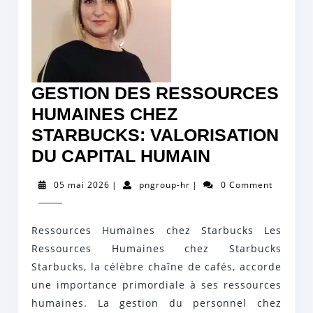
GESTION DES RESSOURCES
HUMAINES CHEZ
STARBUCKS: VALORISATION
GESTION
DU CAPITAL HUMAIN
DES
05
pngroup-
05 mai 2026
|
pngroup-hr
|
0 Comment
RESSOURC
mai
hr
2026
HUMAINES
Ressources Humaines chez Starbucks Les
CHEZ
Ressources Humaines chez Starbucks
STARBUCKS
Starbucks, la célèbre chaîne de cafés, accorde
VALORISAT
une importance primordiale à ses ressources
DU
humaines. La gestion du personnel chez