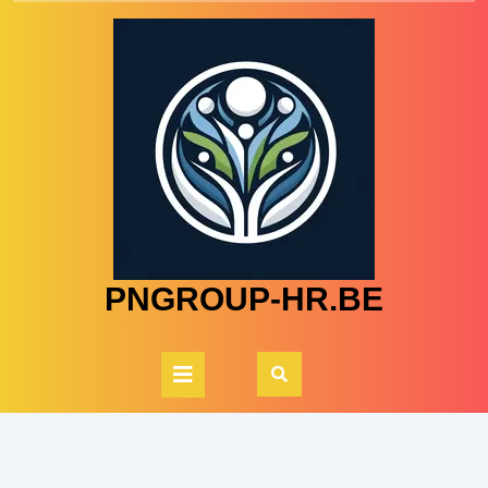
Skip
to
content
PNGROUP-HR.BE
Open
Button