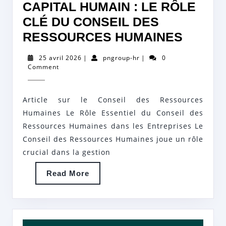
CAPITAL HUMAIN : LE RÔLE
CLÉ DU CONSEIL DES
OPTIM
RESSOURCES HUMAINES
LA
25
pngroup-
25 avril 2026
|
pngroup-hr
|
0
GESTI
avril
hr
Comment
2026
DU
CAPIT
Article sur le Conseil des Ressources
HUMAI
Humaines Le Rôle Essentiel du Conseil des
:
Ressources Humaines dans les Entreprises Le
Conseil des Ressources Humaines joue un rôle
LE
crucial dans la gestion
RÔLE
CLÉ
Read
Read More
More
DU
CONSE
DES