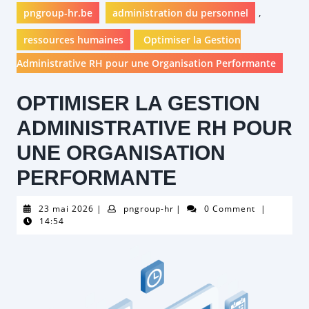
pngroup-hr.be
administration du personnel
,
ressources humaines
Optimiser la Gestion
Administrative RH pour une Organisation Performante
OPTIMISER LA GESTION
ADMINISTRATIVE RH POUR
UNE ORGANISATION
PERFORMANTE
23
pngroup-
23 mai 2026
|
pngroup-hr
|
0 Comment
|
mai
hr
14:54
2026