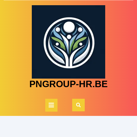
Skip
to
content
PNGROUP-HR.BE
Open
Button