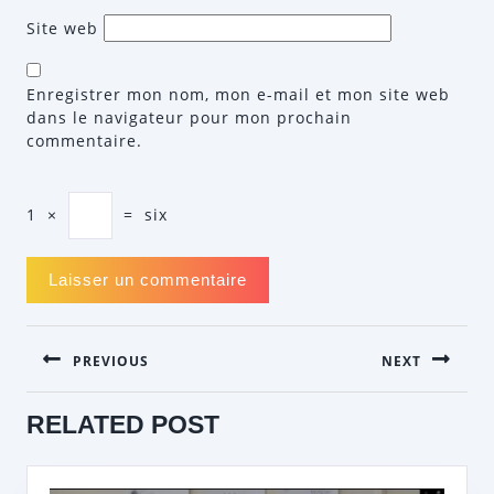
Site web
Enregistrer mon nom, mon e-mail et mon site web
dans le navigateur pour mon prochain
commentaire.
1
×
=
six
NAVIGATION
PREVIOUS
NEXT
DE
L’ARTICLE
Previous
Next
RELATED POST
post:
post: