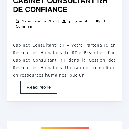
CABINET CONSULTANT RH
OPTIMISEZ
DE CONFIANCE
VOTRE
17
pngroup-
17 novembre 2025
|
pngroup-hr
|
0
GESTION
novembre
hr
Comment
2025
DES
RESSOURCES
Cabinet Consultant RH – Votre Partenaire en
HUMAINES
Ressources Humaines Le Rôle Essentiel d’un
AVEC
Cabinet Consultant RH dans la Gestion des
Ressources Humaines Un cabinet consultant
UN
en ressources humaines joue un
CABINET
CONSULTANT
Read
Read More
More
RH
DE
CONFIANCE