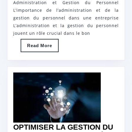
DE
Administration et Gestion du Personnel
LA
L’importance de l’administration et de la
GESTION
gestion du personnel dans une entreprise
L’administration et la gestion du personnel
DU
jouent un rôle crucial dans le bon
PERSONNEL
:
Read
Read More
More
CLÉS
DU
SUCCÈS
EN
ENTREPRISE
OPTIMISER LA GESTION DU