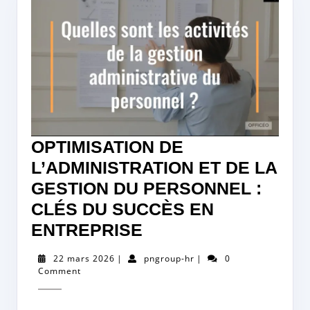
OPTIMISATION DE
L’ADMINISTRATION ET DE LA
GESTION DU PERSONNEL :
CLÉS DU SUCCÈS EN
OPTIMISATION
ENTREPRISE
DE
22
pngroup-
22 mars 2026
|
pngroup-hr
|
0
L’ADMINISTRATION
mars
hr
Comment
2026
ET