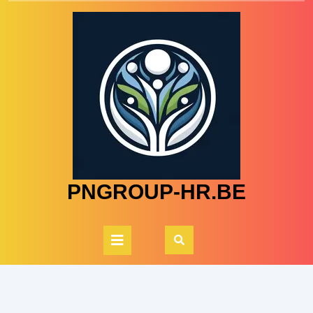
Skip
to
content
PNGROUP-HR.BE
Open
Button