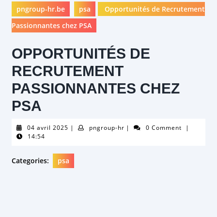
pngroup-hr.be
psa
Opportunités de Recrutement
Passionnantes chez PSA
OPPORTUNITÉS DE
RECRUTEMENT
PASSIONNANTES CHEZ
PSA
04
pngroup-
04 avril 2025
|
pngroup-hr
|
0 Comment
|
avril
hr
14:54
2025
Categories:
psa