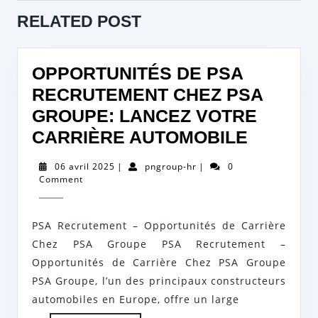
L’ARTICLE
Previous
Next
RELATED POST
post:
post:
OPPORTUNITÉS DE PSA
RECRUTEMENT CHEZ PSA
GROUPE: LANCEZ VOTRE
OPPORT
CARRIÈRE AUTOMOBILE
DE
06
pngroup-
06 avril 2025
|
pngroup-hr
|
0
PSA
avril
hr
Comment
2025
RECRU
CHEZ
PSA Recrutement – Opportunités de Carrière
PSA
Chez PSA Groupe PSA Recrutement –
GROUPE
Opportunités de Carrière Chez PSA Groupe
PSA Groupe, l’un des principaux constructeurs
LANCE
automobiles en Europe, offre un large
VOTRE