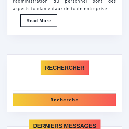
l’administration du personnel sont des
PO
aspects fondamentaux de toute entreprise
LA
Read
Read More
RÉ
More
DE
L’E
RECHERCHER
Recherche
DERNIERS MESSAGES