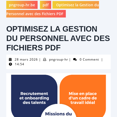
pngroup-hr.be
pdf
Optimisez la Gestion du
Personnel avec des Fichiers PDF
OPTIMISEZ LA GESTION
DU PERSONNEL AVEC DES
FICHIERS PDF
28
pngroup-
28 mars 2026
|
pngroup-hr
|
0 Comment
|
mars
hr
14:54
2026