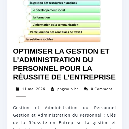
OPTIMISER LA GESTION ET
L’ADMINISTRATION DU
PERSONNEL POUR LA
OPT
RÉUSSITE DE L’ENTREPRISE
LA
11
pngroup-
11 mai 2026
|
pngroup-hr
|
0 Comment
GE
mai
hr
2026
ET
Gestion et Administration du Personnel
L’A
Gestion et Administration du Personnel : Clés
DU
de la Réussite en Entreprise La gestion et
PE