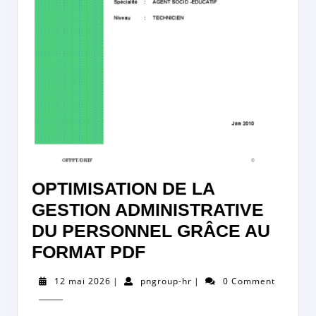
OPTIMISATION DE LA
GESTION ADMINISTRATIVE
DU PERSONNEL GRÂCE AU
OPTIMISATION
FORMAT PDF
DE
12
pngroup-
12 mai 2026
|
pngroup-hr
|
0 Comment
LA
mai
hr
2026
GESTION