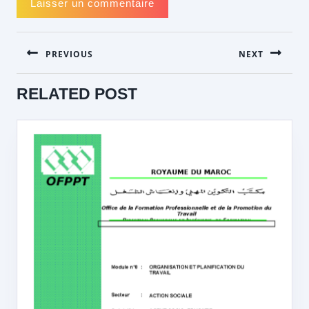
NAVIGATION
PREVIOUS
NEXT
DE
L’ARTICLE
Previous
Next
RELATED POST
post:
post: