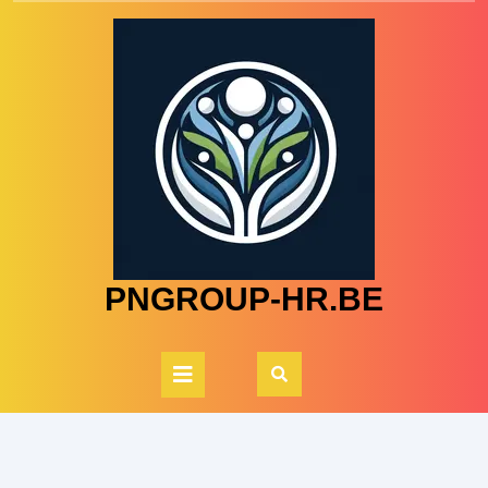
Skip
to
content
PNGROUP-HR.BE
Open
Button