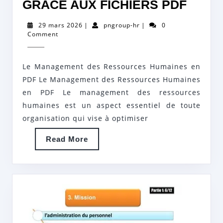
OPTI
GRÂCE AUX FICHIERS PDF
DU
29
pngroup-
29 mars 2026
|
pngroup-hr
|
0
MANA
mars
hr
Comment
2026
DES
RESS
Le Management des Ressources Humaines en
HUMA
PDF Le Management des Ressources Humaines
GRÂC
en PDF Le management des ressources
humaines est un aspect essentiel de toute
AUX
organisation qui vise à optimiser
FICHI
PDF
Read
Read More
More