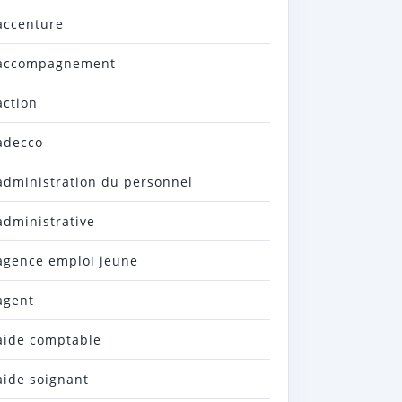
accenture
accompagnement
action
adecco
administration du personnel
administrative
agence emploi jeune
agent
aide comptable
aide soignant