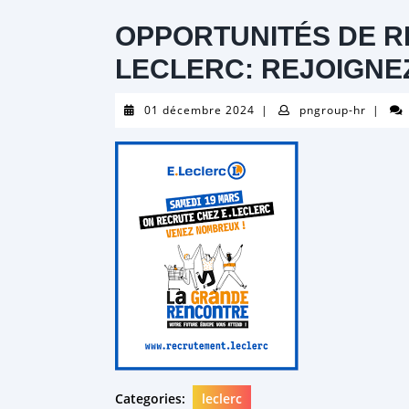
OPPORTUNITÉS DE 
LECLERC: REJOIGNE
01
pngrou
01 décembre 2024
|
pngroup-hr
|
décembre
hr
2024
Categories:
leclerc