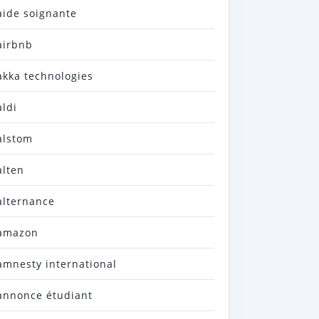
aide soignante
airbnb
akka technologies
aldi
alstom
alten
alternance
amazon
amnesty international
annonce étudiant