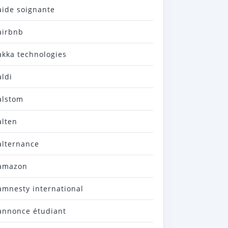
aide soignante
airbnb
akka technologies
aldi
alstom
alten
alternance
amazon
amnesty international
annonce étudiant