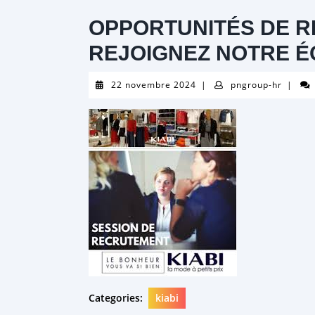
OPPORTUNITÉS DE R
REJOIGNEZ NOTRE É
22
pngrou
22 novembre 2024
|
pngroup-hr
|
novembre
hr
2024
Categories:
kiabi