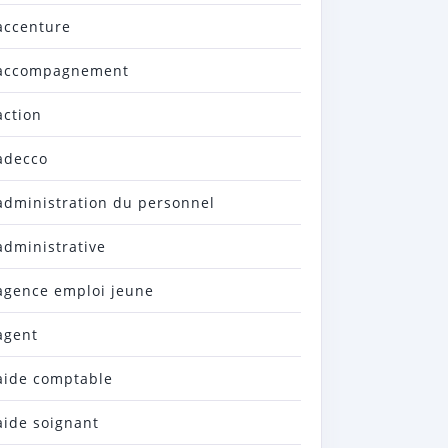
accenture
accompagnement
action
adecco
administration du personnel
administrative
agence emploi jeune
agent
aide comptable
aide soignant