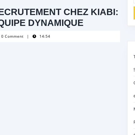
ECRUTEMENT CHEZ KIABI:
QUIPE DYNAMIQUE
p-
0 Comment
|
14:54