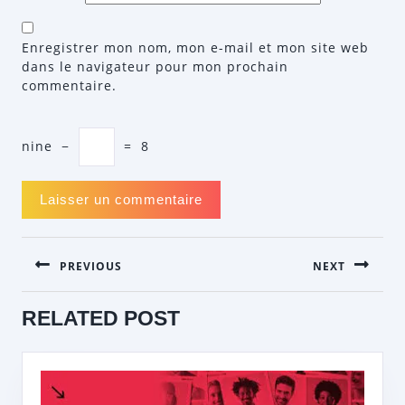
Enregistrer mon nom, mon e-mail et mon site web
dans le navigateur pour mon prochain
commentaire.
nine
−
=
8
NAVIGATION
PREVIOUS
NEXT
DE
L’ARTICLE
Previous
Next
RELATED POST
post:
post: