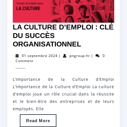
LA CULTURE D’EMPLOI : CLÉ
DU SUCCÈS
LA
ORGANISATIONNEL
CULTURE
01
pngroup-
01 septembre 2024
|
pngroup-hr
|
0
D’EMPLOI
septembre
hr
Comment
2024
:
CLÉ
L’Importance de la Culture d’Emploi
DU
L’Importance de la Culture d’Emploi La culture
SUCCÈS
d’emploi joue un rôle crucial dans la réussite
et le bien-être des entreprises et de leurs
ORGANISATI
employés. Elle
Read
Read More
More