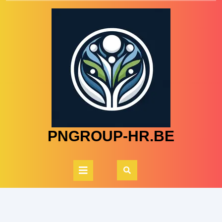
Skip
to
content
PNGROUP-HR.BE
Open
Button