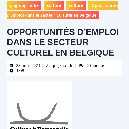
pngroup-hr.be
cultura
,
culture
Opportunités
d’Emploi dans le Secteur Culturel en Belgique
OPPORTUNITÉS D’EMPLOI
DANS LE SECTEUR
CULTUREL EN BELGIQUE
28
pngroup-
28 août 2024
|
pngroup-hr
|
0 Comment
|
août
hr
14:54
2024