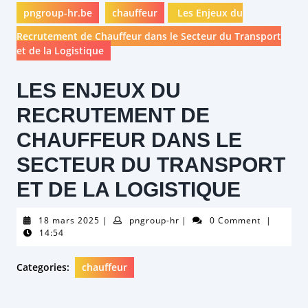
pngroup-hr.be
chauffeur
Les Enjeux du
Recrutement de Chauffeur dans le Secteur du Transport
et de la Logistique
LES ENJEUX DU
RECRUTEMENT DE
CHAUFFEUR DANS LE
SECTEUR DU TRANSPORT
ET DE LA LOGISTIQUE
18
pngroup-
18 mars 2025
|
pngroup-hr
|
0 Comment
|
mars
hr
14:54
2025
Categories:
chauffeur