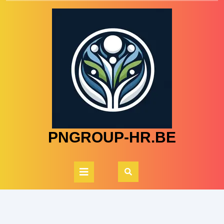
Skip
to
content
PNGROUP-HR.BE
Open
Button