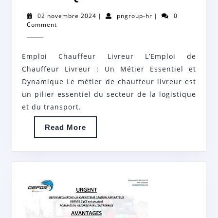
D’EMPLOI
02
pngroup-
02 novembre 2024
|
pngroup-hr
|
0
POUR
novembre
hr
Comment
2024
CHAUFFEUR
LIVREUR:
Emploi Chauffeur Livreur L’Emploi de
DYNAMISME
Chauffeur Livreur : Un Métier Essentiel et
ET
Dynamique Le métier de chauffeur livreur est
un pilier essentiel du secteur de la logistique
ESSENTIEL
et du transport.
DE
LA
Read
Read More
More
LOGISTIQUE