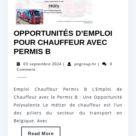
OPPORTUNITÉS D’EMPLOI
POUR CHAUFFEUR AVEC
OPPORTUNITÉS
PERMIS B
D’EMPLOI
03
pngroup-
03 septembre 2024
|
pngroup-hr
|
0
POUR
septembre
hr
Comment
2024
CHAUFFEUR
AVEC
Emploi Chauffeur Permis B L’Emploi de
PERMIS
Chauffeur avec le Permis B : Une Opportunité
B
Polyvalente Le métier de chauffeur est l’un
des piliers du secteur du transport en
Belgique. Avec
Read
Read More