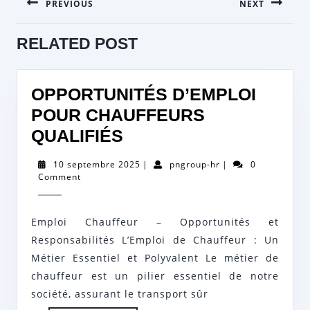
PREVIOUS
NEXT
DE
L’ARTICLE
Previous
Next
RELATED POST
post:
post:
OPPORTUNITÉS D’EMPLOI
POUR CHAUFFEURS
OPPORTUNITÉS
QUALIFIÉS
D’EMPLOI
10
pngroup-
10 septembre 2025
|
pngroup-hr
|
0
POUR
septembre
hr
Comment
2025
CHAUFFEURS
QUALIFIÉS
Emploi Chauffeur – Opportunités et
Responsabilités L’Emploi de Chauffeur : Un
Métier Essentiel et Polyvalent Le métier de
chauffeur est un pilier essentiel de notre
société, assurant le transport sûr