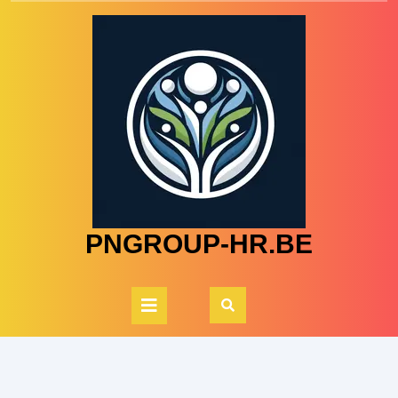
Skip
to
content
PNGROUP-HR.BE
Open
Button