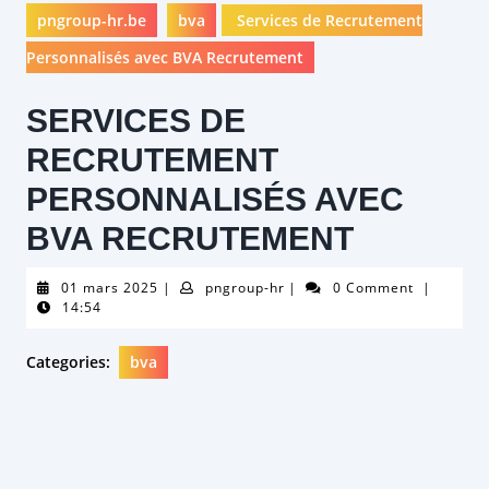
pngroup-hr.be
bva
Services de Recrutement
Personnalisés avec BVA Recrutement
SERVICES DE
RECRUTEMENT
PERSONNALISÉS AVEC
BVA RECRUTEMENT
01
pngroup-
01 mars 2025
|
pngroup-hr
|
0 Comment
|
mars
hr
14:54
2025
Categories:
bva