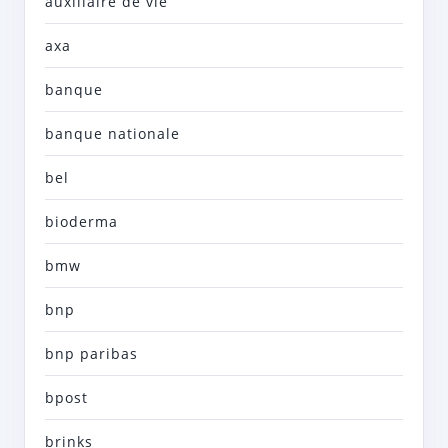
auxiliaire de vie
axa
banque
banque nationale
bel
bioderma
bmw
bnp
bnp paribas
bpost
brinks