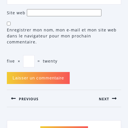
Site web
Enregistrer mon nom, mon e-mail et mon site web
dans le navigateur pour mon prochain
commentaire.
five
×
=
twenty
NAVIGATION
PREVIOUS
NEXT
DE
L’ARTICLE
Previous
Next
post:
post: