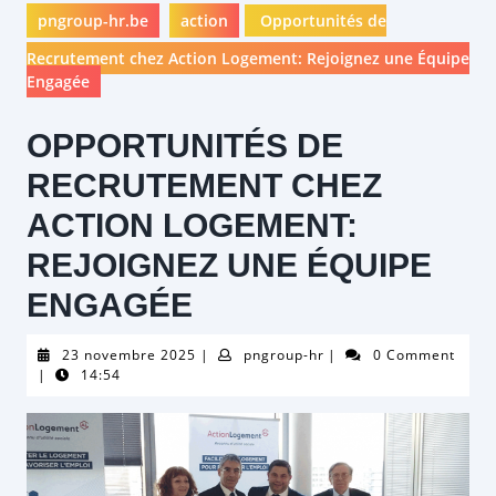
pngroup-hr.be
action
Opportunités de
Recrutement chez Action Logement: Rejoignez une Équipe
Engagée
OPPORTUNITÉS DE
RECRUTEMENT CHEZ
ACTION LOGEMENT:
REJOIGNEZ UNE ÉQUIPE
ENGAGÉE
23
pngroup-
23 novembre 2025
|
pngroup-hr
|
0 Comment
novembre
hr
|
14:54
2025