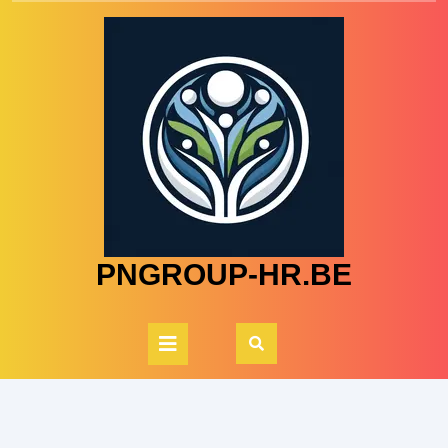
Skip
to
content
PNGROUP-HR.BE
Open
Button