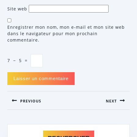
Site web
Enregistrer mon nom, mon e-mail et mon site web
dans le navigateur pour mon prochain
commentaire.
7
−
5
=
NAVIGATION
PREVIOUS
NEXT
DE
L’ARTICLE
Previous
Next
post:
post: