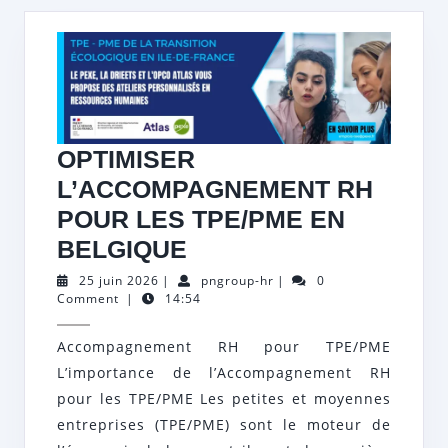
OPTIMISER
L’ACCOMPAGNEMENT RH
POUR LES TPE/PME EN
OPTIMISER
BELGIQUE
L’ACCOMPAGNEMEN
25
pngroup-
25 juin 2026
|
pngroup-hr
|
0
juin
hr
Comment
|
14:54
RH
2026
POUR
Accompagnement RH pour TPE/PME
LES
L’importance de l’Accompagnement RH
TPE/PME
pour les TPE/PME Les petites et moyennes
EN
entreprises (TPE/PME) sont le moteur de