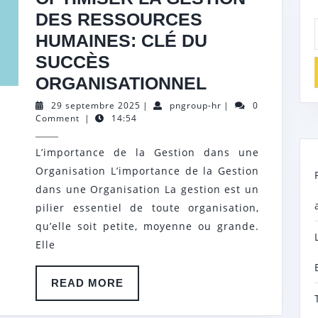
DES RESSOURCES
HUMAINES: CLÉ DU
SUCCÈS
OPTIMISER
ORGANISATIONNEL
LA
29
pngroup-
29 septembre 2025
|
pngroup-hr
|
0
septembre
hr
Comment
|
14:54
GESTION
2025
DES
L’importance de la Gestion dans une
RESSOURC
Organisation L’importance de la Gestion
HUMAINES:
dans une Organisation La gestion est un
CLÉ
pilier essentiel de toute organisation,
qu’elle soit petite, moyenne ou grande.
DU
Elle
SUCCÈS
ORGANISAT
READ
READ MORE
MORE