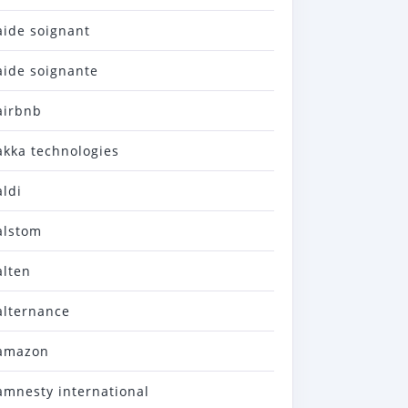
aide soignant
aide soignante
airbnb
akka technologies
aldi
alstom
alten
alternance
amazon
amnesty international