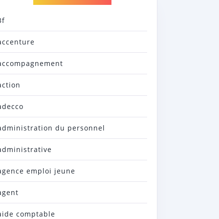
3f
accenture
accompagnement
action
adecco
administration du personnel
administrative
agence emploi jeune
agent
aide comptable