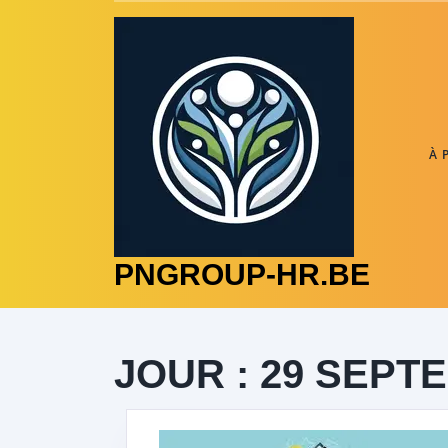
Skip
to
content
À 
PNGROUP-HR.BE
JOUR :
29 SEPT