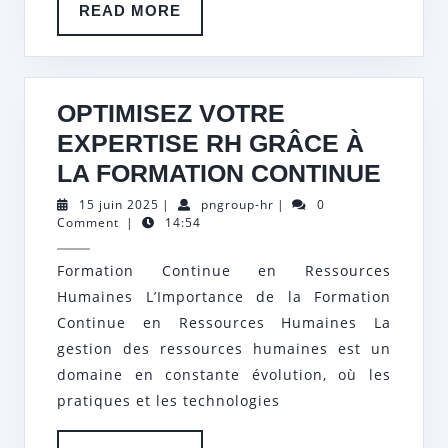
READ
READ MORE
EXPERTISE
MORE
RH
OPTIMISEZ VOTRE
EXPERTISE RH GRÂCE À
OPTI
LA FORMATION CONTINUE
VOT
15
pngroup-
15 juin 2025
|
pngroup-hr
|
0
juin
hr
Comment
|
14:54
EXPE
2025
RH
Formation Continue en Ressources
GRÂ
Humaines L’Importance de la Formation
À
Continue en Ressources Humaines La
LA
gestion des ressources humaines est un
domaine en constante évolution, où les
FORM
pratiques et les technologies
CONT