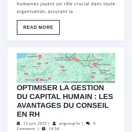
humaines jouent un rôle crucial dans toute
LIGNE
organisation, assurant la
:
DÉVELOPPEZ
READ
READ MORE
VOS
MORE
COMPÉTENCES
À
DISTANCE
OPTIMISER LA GESTION
DU CAPITAL HUMAIN : LES
AVANTAGES DU CONSEIL
OPTIMISER
EN RH
LA
13
pngroup-
13 juin 2025
|
pngroup-hr
|
0
juin
hr
Comment
|
14:54
GESTION