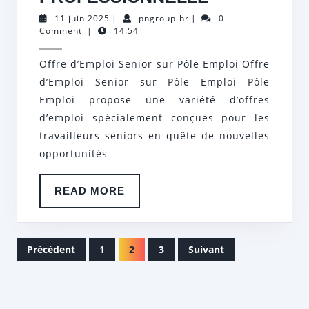
D’EMPLOI
11
pngroup-
11 juin 2025
|
pngroup-hr
|
0
juin
hr
Comment
|
14:54
SENIOR
2025
SUR
Offre d’Emploi Senior sur Pôle Emploi Offre
PÔLE
d’Emploi Senior sur Pôle Emploi Pôle
EMPLOI
Emploi propose une variété d’offres
:
d’emploi spécialement conçues pour les
travailleurs seniors en quête de nouvelles
VALORISEZ
opportunités
VOTRE
EXPÉRIEN
READ
READ MORE
PROFESSI
MORE
NAVIGATION
Précédent
1
2
3
Suivant
DES
ARTICLES