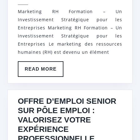
2025
RH
Marketing RH Formation – Un
AVEC
Investissement Stratégique pour les
UNE
Entreprises Marketing RH Formation – Un
FORMATION
Investissement Stratégique pour les
Entreprises Le marketing des ressources
EN
humaines (RH) est devenu un élément
MARKETING
RH
READ
READ MORE
MORE
OFFRE D’EMPLOI SENIOR
SUR PÔLE EMPLOI :
VALORISEZ VOTRE
EXPÉRIENCE
OFFRE
PROFESSIONNELLE