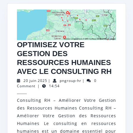
OPTIMISEZ VOTRE
GESTION DES
RESSOURCES HUMAINES
OPTI
AVEC LE CONSULTING RH
VOTR
20
pngroup-
20 juin 2025
|
pngroup-hr
|
0
juin
hr
Comment
|
14:54
GEST
2025
DES
Consulting RH – Améliorer Votre Gestion
RESS
des Ressources Humaines Consulting RH –
HUMA
Améliorer Votre Gestion des Ressources
AVEC
Humaines Le consulting en ressources
humaines est un domaine essentiel pour