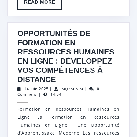
READ
READ MORE
MORE
OPPORTUNITÉS DE
FORMATION EN
RESSOURCES HUMAINES
EN LIGNE : DÉVELOPPEZ
VOS COMPÉTENCES À
OPPORTUNITÉS
DISTANCE
DE
14
pngroup-
14 juin 2025
|
pngroup-hr
|
0
juin
hr
Comment
|
14:54
FORMATION
2025
EN
Formation en Ressources Humaines en
RESSOURCES
Ligne La Formation en Ressources
HUMAINES
Humaines en Ligne : Une Opportunité
EN
d’Apprentissage Moderne Les ressources