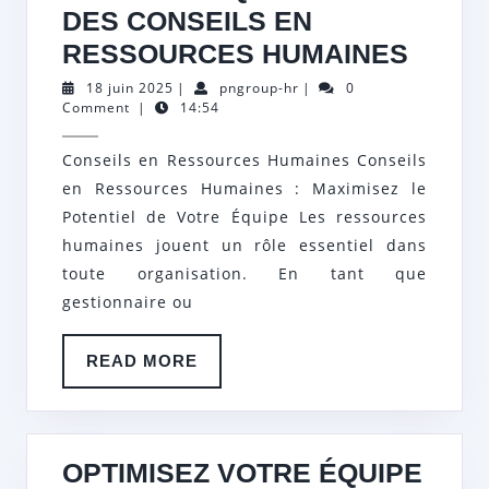
DES CONSEILS EN
MAXI
RESSOURCES HUMAINES
L’EFF
18
pngroup-
18 juin 2025
|
pngroup-hr
|
0
juin
hr
Comment
|
14:54
DE
2025
VOTR
Conseils en Ressources Humaines Conseils
ÉQUI
en Ressources Humaines : Maximisez le
AVEC
Potentiel de Votre Équipe Les ressources
DES
humaines jouent un rôle essentiel dans
toute organisation. En tant que
CONS
gestionnaire ou
EN
RESS
READ
READ MORE
HUMA
MORE
OPTIMISEZ VOTRE ÉQUIPE