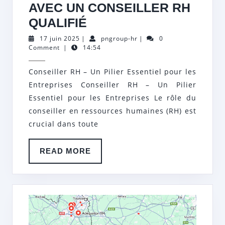
AVEC UN CONSEILLER RH
OPTIMISEZ
QUALIFIÉ
VOTRE
17
pngroup-
17 juin 2025
|
pngroup-hr
|
0
juin
hr
Comment
|
14:54
ÉQUIPE
2025
AVEC
Conseiller RH – Un Pilier Essentiel pour les
UN
Entreprises Conseiller RH – Un Pilier
CONSEILLER
Essentiel pour les Entreprises Le rôle du
RH
conseiller en ressources humaines (RH) est
crucial dans toute
QUALIFIÉ
READ
READ MORE
MORE