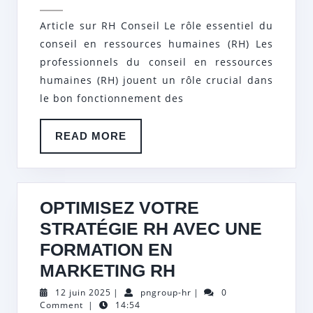
2025
DU
Article sur RH Conseil Le rôle essentiel du
CAPITAL
conseil en ressources humaines (RH) Les
HUMAIN
professionnels du conseil en ressources
:
humaines (RH) jouent un rôle crucial dans
le bon fonctionnement des
LES
AVANTAGES
READ
READ MORE
DU
MORE
CONSEIL
EN
OPTIMISEZ VOTRE
RH
STRATÉGIE RH AVEC UNE
FORMATION EN
OPTIMISEZ
MARKETING RH
VOTRE
12
pngroup-
12 juin 2025
|
pngroup-hr
|
0
juin
hr
Comment
|
14:54
STRATÉGIE