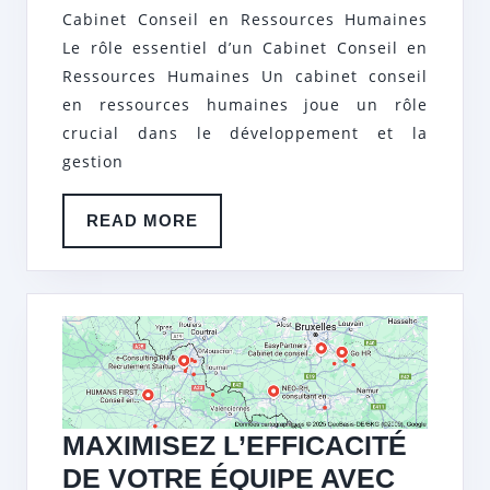
DES
Cabinet Conseil en Ressources Humaines
TALE
Le rôle essentiel d’un Cabinet Conseil en
AVEC
Ressources Humaines Un cabinet conseil
UN
en ressources humaines joue un rôle
crucial dans le développement et la
CABI
gestion
CONS
EN
READ
READ MORE
RESS
MORE
HUMA
MAXIMISEZ L’EFFICACITÉ
DE VOTRE ÉQUIPE AVEC