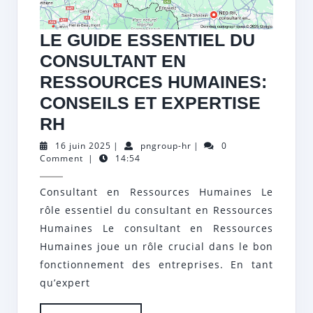
LE GUIDE ESSENTIEL DU
CONSULTANT EN
RESSOURCES HUMAINES:
CONSEILS ET EXPERTISE
LE
RH
GUIDE
16
pngroup-
16 juin 2025
|
pngroup-hr
|
0
juin
hr
Comment
|
14:54
ESSENTIEL
2025
DU
Consultant en Ressources Humaines Le
CONSULTANT
rôle essentiel du consultant en Ressources
EN
Humaines Le consultant en Ressources
RESSOURCES
Humaines joue un rôle crucial dans le bon
fonctionnement des entreprises. En tant
HUMAINES:
qu’expert
CONSEILS
ET