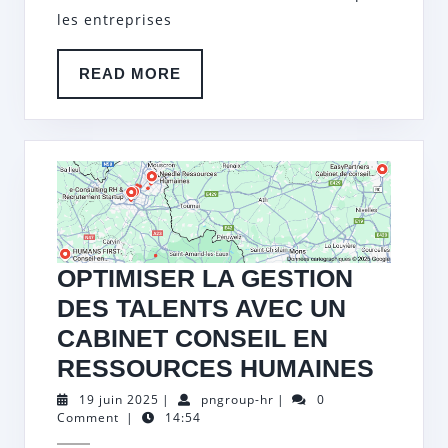
LE
les entreprises
CONS
RH
READ
READ MORE
MORE
OPTIMISER LA GESTION
DES TALENTS AVEC UN
CABINET CONSEIL EN
OPTI
RESSOURCES HUMAINES
LA
19
pngroup-
19 juin 2025
|
pngroup-hr
|
0
juin
hr
Comment
|
14:54
GEST
2025