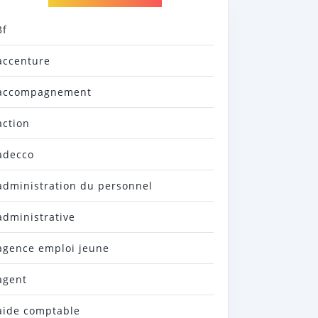
3f
accenture
accompagnement
action
adecco
administration du personnel
administrative
agence emploi jeune
agent
aide comptable