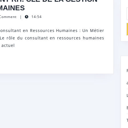
FORMATION
MAINES
CONSULTANT
 Comment
|
14:54
RH:
Consultant en Ressources Humaines : Un Métier
CLÉ
s Le rôle du consultant en ressources humaines
DE
 actuel
LA
GESTION
DES
RESSOURCES
HUMAINES