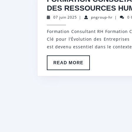
DES RESSOURCES HU
07
pngroup-
07 juin 2025
|
pngroup-hr
|
0
juin
hr
2025
Formation Consultant RH Formation 
Clé pour l’Évolution des Entreprise
est devenu essentiel dans le contexte
READ
READ MORE
MORE