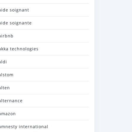
aide soignant
aide soignante
airbnb
akka technologies
aldi
alstom
alten
alternance
amazon
amnesty international