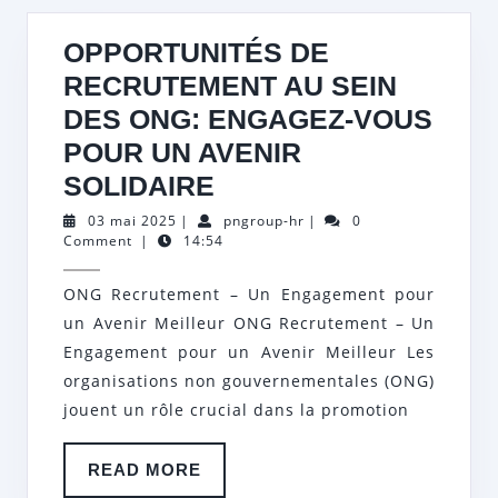
OPPORTUNITÉS DE
RECRUTEMENT AU SEIN
DES ONG: ENGAGEZ-VOUS
POUR UN AVENIR
OPPORTUNITÉS
SOLIDAIRE
DE
03
pngroup-
03 mai 2025
|
pngroup-hr
|
0
mai
hr
Comment
|
14:54
RECRUTEMENT
2025
AU
ONG Recrutement – Un Engagement pour
SEIN
un Avenir Meilleur ONG Recrutement – Un
DES
Engagement pour un Avenir Meilleur Les
ONG:
organisations non gouvernementales (ONG)
jouent un rôle crucial dans la promotion
ENGAGEZ-
VOUS
READ
READ MORE
POUR
MORE