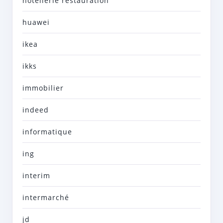
hotellerie restauration
huawei
ikea
ikks
immobilier
indeed
informatique
ing
interim
intermarché
jd