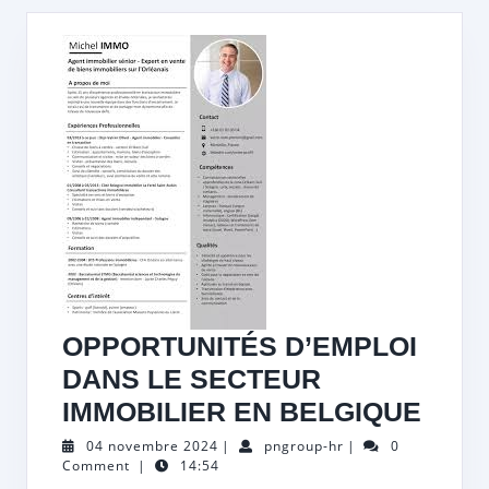
OPPORTUNITÉS D’EMPLOI
DANS LE SECTEUR
OPP
IMMOBILIER EN BELGIQUE
D’EM
04
pngroup-
04 novembre 2024
|
pngroup-hr
|
0
novembre
hr
Comment
|
14:54
DAN
2024