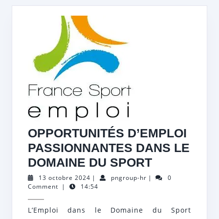
OPPORTUNITÉS D’EMPLOI
PASSIONNANTES DANS LE
OPPORTUN
DOMAINE DU SPORT
D’EMPLOI
13
pngroup-
13 octobre 2024
|
pngroup-hr
|
0
octobre
hr
Comment
|
14:54
PASSIONN
2024
DANS
L’Emploi dans le Domaine du Sport