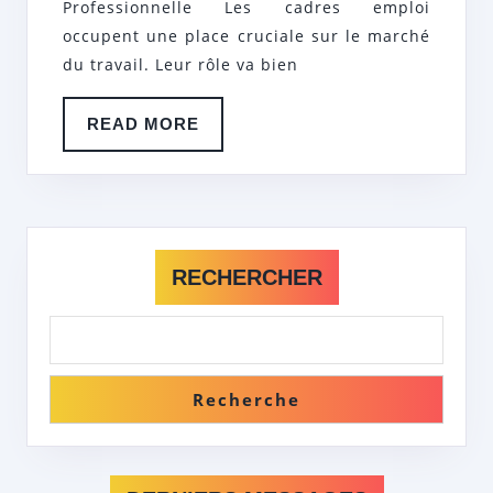
DE
Professionnelle Les cadres emploi
LA
occupent une place cruciale sur le marché
du travail. Leur rôle va bien
RÉUSSITE
PROFESSIONNELLE
READ
READ MORE
EN
MORE
BELGIQUE
RECHERCHER
Recherche