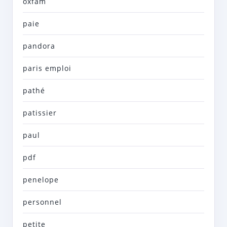
oxfam
paie
pandora
paris emploi
pathé
patissier
paul
pdf
penelope
personnel
petite