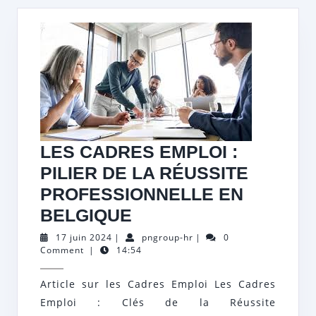
LES CADRES EMPLOI :
PILIER DE LA RÉUSSITE
PROFESSIONNELLE EN
LES
BELGIQUE
CADRES
17
pngroup-
17 juin 2024
|
pngroup-hr
|
0
juin
hr
Comment
|
14:54
EMPLOI
2024
:
Article sur les Cadres Emploi Les Cadres
PILIER
Emploi : Clés de la Réussite