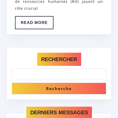
RH
de ressources humaines (RH) jouent un
rôle crucial
DE
QUAL
READ
READ MORE
MORE
RECHERCHER
Recherche
DERNIERS MESSAGES