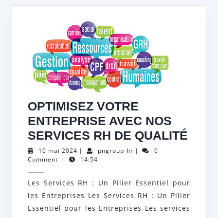
OPTIMISEZ VOTRE
ENTREPRISE AVEC NOS
OPTI
SERVICES RH DE QUALITÉ
VOT
10
pngroup-
10 mai 2024
|
pngroup-hr
|
0
mai
hr
Comment
|
14:54
ENT
2024
AVE
Les Services RH : Un Pilier Essentiel pour
NOS
les Entreprises Les Services RH : Un Pilier
SER
Essentiel pour les Entreprises Les services