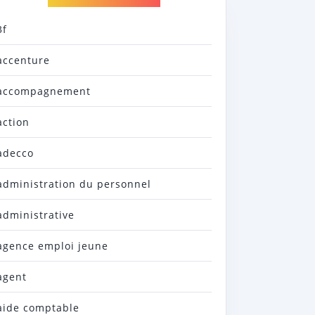
3f
accenture
accompagnement
action
adecco
administration du personnel
administrative
agence emploi jeune
agent
aide comptable