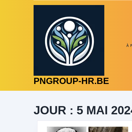
Skip
to
content
À 
PNGROUP-HR.BE
JOUR :
5 MAI 202