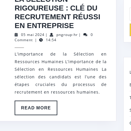
RIGOUREUSE : CLÉ DU
RECRUTEMENT RÉUSSI
LA
EN ENTREPRISE
SÉLECTION
05
pngroup-
05 mai 2024
|
pngroup-hr
|
0
mai
hr
Comment
|
14:54
RIGOUREUSE
2024
:
L’importance de la Sélection en
CLÉ
Ressources Humaines L’importance de la
DU
Sélection en Ressources Humaines La
RECRUTEMENT
sélection des candidats est l’une des
étapes cruciales du processus de
RÉUSSI
recrutement en ressources humaines.
EN
ENTREPRISE
READ
READ MORE
MORE