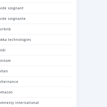
aide soignant
aide soignante
airbnb
akka technologies
aldi
alstom
alten
alternance
amazon
amnesty international